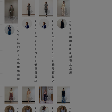
1
1
1
6
6
6
1
7
7
4
5
c
c
c
9
m
m
m
c
s
s
m
m
a
a
a
お
c
c
n
さ
hi
hi
a
く
k
k
新
髙
o
o
宿
島
鶴
鶴
髙
屋
屋
屋
島
新
百
百
屋
宿
貨
貨
店
店
店
1
1
1
1
6
6
6
5