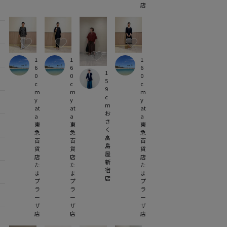
店
1
1
1
6
6
6
1
0
0
0
5
c
c
c
9
m
m
m
c
y
y
y
m
at
at
at
お
a
a
a
さ
東
東
東
く
急
急
急
髙
百
百
百
島
貨
貨
貨
屋
店
店
店
新
た
た
た
宿
ま
ま
ま
店
プ
プ
プ
ラ
ラ
ラ
ー
ー
ー
ザ
ザ
ザ
店
店
店