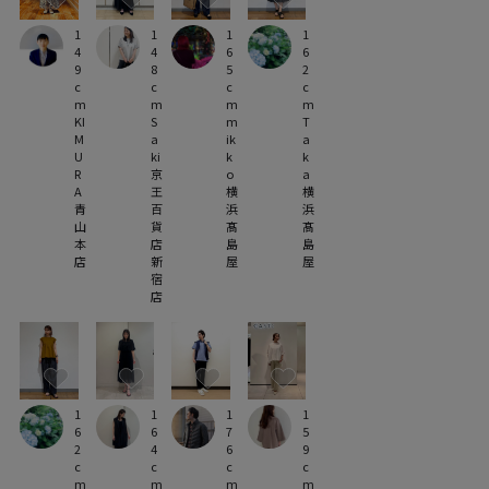
1
1
1
1
4
4
6
6
9
8
5
2
c
c
c
c
m
m
m
m
KI
S
m
T
M
a
ik
a
U
ki
k
k
R
京
o
a
A
王
横
横
青
百
浜
浜
山
貨
髙
髙
本
店
島
島
店
新
屋
屋
宿
店
1
1
1
1
6
6
7
5
2
4
6
9
c
c
c
c
m
m
m
m