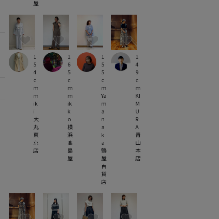
屋
1
1
1
1
5
6
5
4
4
5
5
9
c
c
c
c
m
m
m
m
m
m
Ya
KI
ik
ik
m
M
i
k
a
U
大
o
n
R
丸
横
a
A
東
浜
k
青
京
髙
a
山
店
島
鶴
本
屋
屋
店
百
貨
店