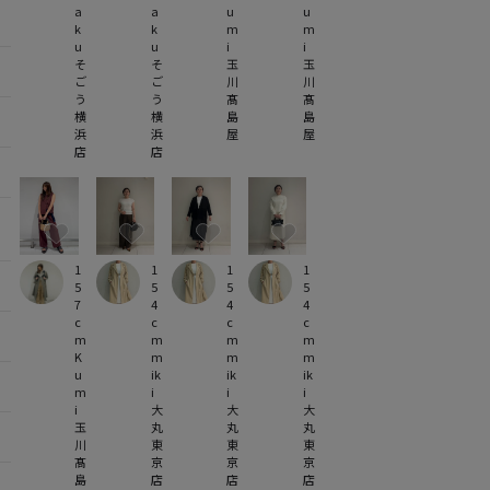
a
a
u
u
k
k
m
m
u
u
i
i
そ
そ
玉
玉
ご
ご
川
川
う
う
髙
髙
横
横
島
島
浜
浜
屋
屋
店
店
1
1
1
1
5
5
5
5
7
4
4
4
c
c
c
c
m
m
m
m
K
m
m
m
u
ik
ik
ik
m
i
i
i
i
大
大
大
玉
丸
丸
丸
川
東
東
東
髙
京
京
京
島
店
店
店