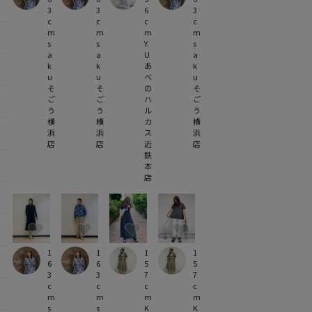
3
3
3
6
c
c
c
c
m
m
m
m
s
s
s
Y.
a
a
a
U
k
k
k
あ
u
u
u
べ
そ
そ
そ
の
ご
ご
ご
ハ
う
う
う
ル
横
横
横
カ
浜
浜
浜
ス
店
店
店
近
鉄
本
店
1
1
1
1
6
6
5
5
3
3
7
7
c
c
c
c
m
m
m
m
s
s
K
K