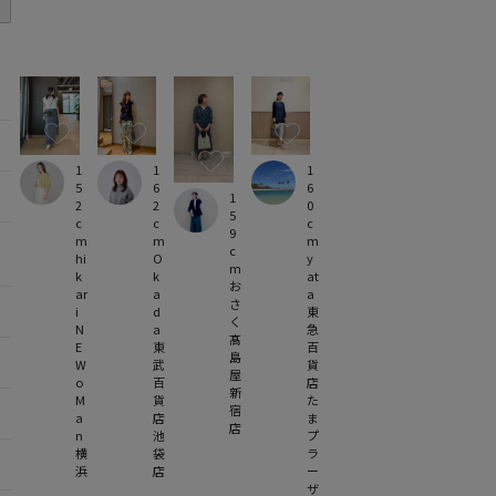
1
1
1
5
6
6
1
2
2
0
5
c
c
c
9
m
m
m
c
hi
O
y
m
k
k
at
お
ar
a
a
さ
i
d
東
く
N
a
急
髙
E
東
百
島
W
武
貨
屋
o
百
店
新
M
貨
た
宿
a
店
ま
店
n
池
プ
横
袋
ラ
浜
店
ー
ザ