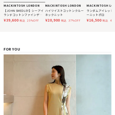
MACKINTOSH LONDON
MACKINTOSH LONDON
MACKINTOSH LO
【JOHN SMEDLEY】シーアイ
ハイツイストコットンクルー
ランダムアイレット
ランドコットンファインゲー
ネックニット
ーニットポロ
ジニットポロ
¥39,600
¥20,900
¥16,500
25%OFF
37%OFF
44
税込
税込
税込
FOR YOU