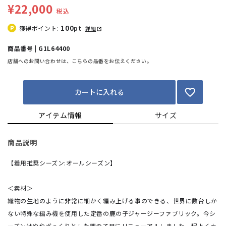
¥22,000
税込
100
獲得ポイント:
pt
詳細
商品番号 | G1L64400
店舗へのお問い合わせは、こちらの品番をお伝えください。
カートに入れる
アイテム情報
サイズ
商品説明
【着用推奨シーズン:オールシーズン】
＜素材＞
織物の生地のように非常に細かく編み上げる事のできる、世界に数台しか
ない特殊な編み機を使用した定番の鹿の子ジャージーファブリック。今シ
ーズンはややざっくりとした鹿の子目にリニューアルしました。程よくカ