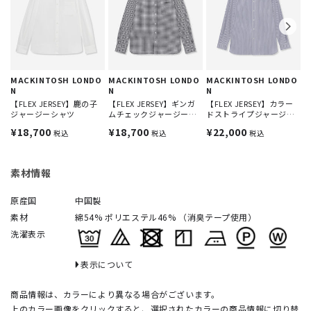
【
¥
MACKINTOSH LONDO
MACKINTOSH LONDO
MACKINTOSH LONDO
N
N
N
【FLEX JERSEY】鹿の子
【FLEX JERSEY】ギンガ
【FLEX JERSEY】カラー
ジャージーシャツ
ムチェックジャージーシ
ドストライプジャージー
ャツ
シャツ
¥18,700
¥18,700
¥22,000
税込
税込
税込
素材情報
原産国
中国製
素材
綿54% ポリエステル46% （消臭テープ使用）
洗濯表示
表示について
商品情報は、カラーにより異なる場合がございます。
上のカラー画像をクリックすると、選択されたカラーの商品情報に切り替