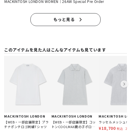
MACKINTOSH LONDON WOMEN｜26AW Special Pre Order
もっと見る
このアイテムを見た人はこんなアイテムも見ています
MACKINTOSH LONDON
MACKINTOSH LONDON
MACKINTOSH LO
【WEB・一部店舗限定】コッ
【WEB・一部店舗限定】プラ
ラッセルメッシュポ
トンCOOLMAX鹿の子ポロシャ
チナポンチロゴ刺繍Tシャツ
¥18,700
23
税込