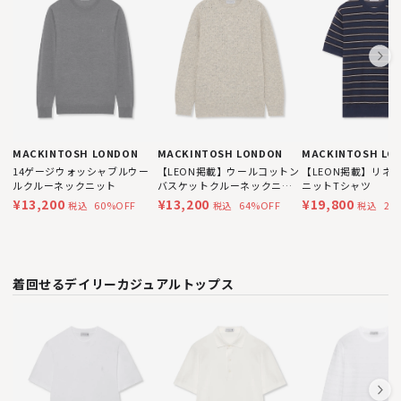
MACKINTOSH LONDON
MACKINTOSH LONDON
MACKINTOSH LO
14ゲージウォッシャブルウー
【LEON掲載】ウールコットン
【LEON掲載】リネ
ルクルーネックニット
バスケットクルーネックニッ
ニットTシャツ
ト
¥13,200
¥13,200
¥19,800
60%OFF
64%OFF
28
税込
税込
税込
着回せるデイリーカジュアルトップス