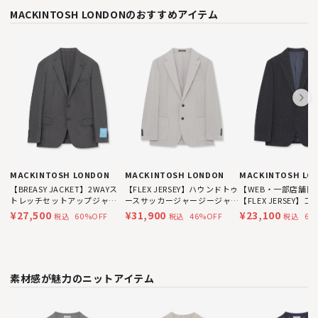
MACKINTOSH LONDONのおすすめアイテム
MACKINTOSH LO
MACKINTOSH LONDON
MACKINTOSH LONDON
【WEB・一部店舗限
【BREASY JACKET】2WAYス
【FLEX JERSEY】ハウンドトゥ
【FLEX JERSEY】
トレッチセットアップジャケ
ースサッカージャージージャ
ルジャージージャケ
ット
ケット
¥23,100
¥27,500
¥31,900
69
60%OFF
46%OFF
税込
税込
税込
素材感が魅力のニットアイテム