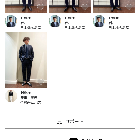
176cm
176cm
176cm
岩井
岩井
岩井
日本橋髙島屋
日本橋髙島屋
日本橋髙島屋
169cm
安田 義夫
伊勢丹立川店
サポート