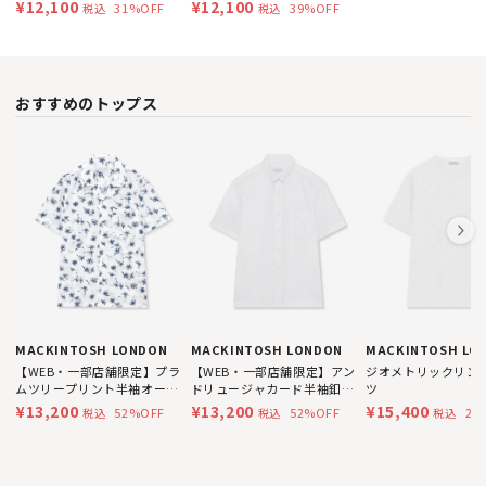
ツ
¥12,100
¥12,100
39%OFF
31%OFF
税込
税込
おすすめのトップス
MACKINTOSH LONDON
MACKINTOSH LONDON
MACKINTOSH LO
【WEB・一部店舗限定】プラ
【WEB・一部店舗限定】アン
ジオメトリックリン
ムツリープリント半袖オープ
ドリュージャカード半袖釦ダ
ツ
ンカラーシャツ
ウンシャツ
¥13,200
¥13,200
¥15,400
52%OFF
52%OFF
22
税込
税込
税込