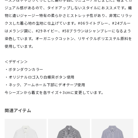
ジュアル感があるので、タイドアップしないスタイルにおススメです。織
物と違いジャージー特有の柔らかさとストレッチ性があり、非常にリラッ
クスした着心地の生地に仕上げています。#06ライトグレー、#24ブルー
はメランジ調に、#29ネイビー、#58ブラウンはシャンブレーになるよう
染色しています。オーガニックコットン、リサイクルポリエステル原料を
使用しています。
＜デザイン＞
・ボタンダウンカラー
・オリジナルロゴ入り白蝶貝ボタン使用
・ネック、アームホール下部にデオテープ使用
今シーズンから着丈を各サイズ＋3cmに変更しています。
関連アイテム
M
N