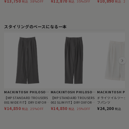
¥13,750
¥12,870
¥10,890
38%OFF
35%OFF
29
税込
税込
税込
スタイリングのベースになる一本
MACKINTOSH PHILOSOPHY
MACKINTOSH PHILOSOPHY
【MP STANDARD TROUSERS
【MP STANDARD TROUSERS
ドライツイルツータ
001 WIDE FIT】DRY OXFORD
002 SLIM FIT】DRY OXFORD
フパンツ
製
製
¥14,850
¥14,850
¥24,200
25%OFF
25%OFF
税込
税込
税込