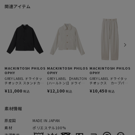
関連アイテム
M
O
G
¥
MACKINTOSH PHILOS
MACKINTOSH PHILOS
MACKINTOSH PHILOS
OPHY
OPHY
OPHY
GREY LABEL ドライタッ
GREY LABEL 【HARLTON
GREY LABEL ドライタッ
チオックス スタンドカラ
(ハールトン)】ドライタ
チオックス カーブパン
ージャケット
ッチオックス
ツ
¥11,000
¥12,100
¥10,450
税込
税込
税込
素材情報
原産国
MADE IN JAPAN
素材
ポリエステル100%
洗濯表示