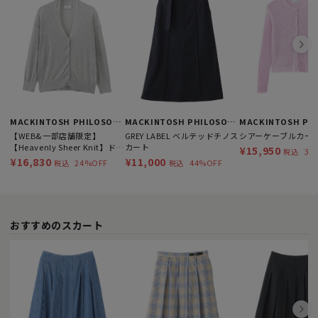
MACKINTOSH PHILOSOPHY
MACKINTOSH PHILOSOPHY
【WEB&一部店舗限定】
GREY LABEL ベルテッドチノス
シアーケーブルカー
【Heavenly Sheer Knit】ドル
カート
¥15,950
34
税込
マンカーディガン
¥16,830
¥11,000
24%OFF
44%OFF
税込
税込
おすすめのスカート