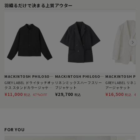
羽織るだけで決まる上質アウター
MACKINTOSH PHILOSOPHY
MACKINTOSH PHILOSOPHY
GREY LABEL ドライタッチオッ
リネンミックスハーフスリー
GREY LABEL リネ
クス スタンドカラージャケッ
ブジャケット
アージャケット
ト
¥11,000
¥29,700
¥16,500
47%OFF
44
税込
税込
税込
FOR YOU