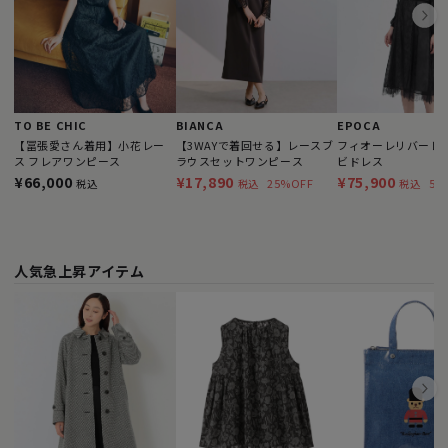
TO BE CHIC
BIANCA
EPOCA
【冨張愛さん着用】小花レー
【3WAYで着回せる】レースブ
フィオーレリバーレー
ス フレアワンピース
ラウスセットワンピース
ビドレス
¥66,000
¥17,890
¥75,900
25%OFF
51
税込
税込
税込
人気急上昇アイテム