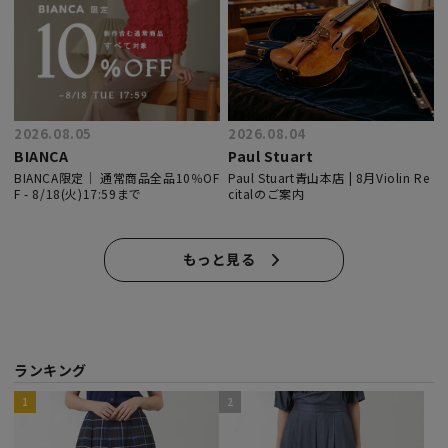
2026.08.05
2026.08.04
BIANCA
Paul Stuart
BIANCA限定｜ 通常商品全品10％OF
Paul Stuart青山本店 | 8月Violin Re
F - 8/18(火)17:59まで
citalのご案内
もっと見る
ランキング
https://store.sanyo-
https://store.sanyo-
https://store.sanyo-
https://store.sanyo-
https://store.sanyo-
https://store.sanyo-
https://store.sanyo-
https://store.sanyo-
https://store.sanyo-
https://store.sanyo-
1
2
shokai.co.jp/products/T1A90032?
shokai.co.jp/products/H5B05450?
shokai.co.jp/products/H5B14470?
shokai.co.jp/products/G5B04454?
shokai.co.jp/products/H5F02430?
shokai.co.jp/products/M5B04462?
shokai.co.jp/products/H5A02421?
shokai.co.jp/products/T1A56404?
shokai.co.jp/products/U5A15480?
shokai.co.jp/products/G5B17478?