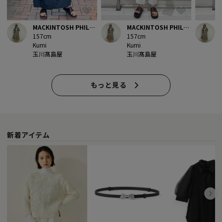
MACKINTOSH PHILO
MACKINTOSH PHILO
157cm
SOPHY
157cm
SOPHY
Kumi
Kumi
玉川髙島屋
玉川髙島屋
もっと見る
新着アイテム