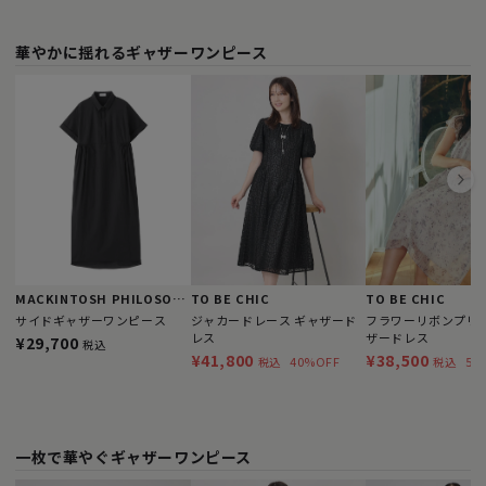
華やかに揺れるギャザーワンピース
MACKINTOSH PHILOSOPHY
TO BE CHIC
TO BE CHIC
サイドギャザーワンピース
ジャカードレース ギャザード
フラワーリボンプリン
レス
ザードレス
¥29,700
税込
¥41,800
¥38,500
40%OFF
57
税込
税込
一枚で華やぐギャザーワンピース