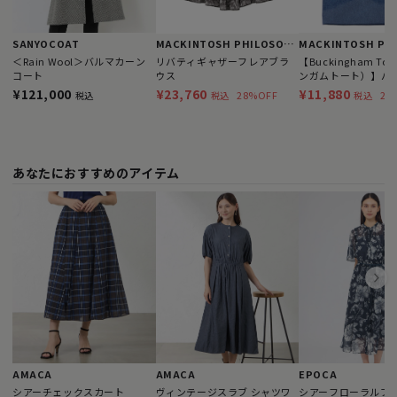
SANYOCOAT
MACKINTOSH PHILOSOPHY
＜Rain Wool＞バルマカーン
リバティギャザーフレアブラ
【Buckingham T
コート
ウス
ンガムトート）】バ
ムベア
¥121,000
¥23,760
¥11,880
28%OFF
28
税込
税込
税込
あなたにおすすめのアイテム
AMACA
AMACA
EPOCA
シアーチェックスカート
ヴィンテージスラブ シャツワ
シアーフローラルプリ