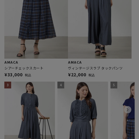
variant=49077404336440
variant=49259296391480
variant=49259300127032
variant=49302524920120
variant=49100768280888
variant=49378327494968
variant=49043455607096
variant=49304252121400
variant=49400342544696
variant=49324041404728
AMACA
AMACA
シアーチェックスカート
ヴィンテージスラブ タックパンツ
¥33,000
¥22,000
税込
税込
3
4
5