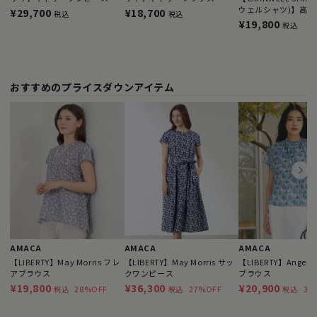
ウェルシャツ)】高
¥29,700
¥18,700
税込
税込
ライター
¥19,800
税込
おすすめのプライスダウンアイテム
AMACA
AMACA
AMACA
【LIBERTY】May Morris フレ
【LIBERTY】May Morris サッ
【LIBERTY】Angelic
アブラウス
クワンピース
ブラウス
¥19,800
¥36,300
¥20,900
28%OFF
27%OFF
30
税込
税込
税込