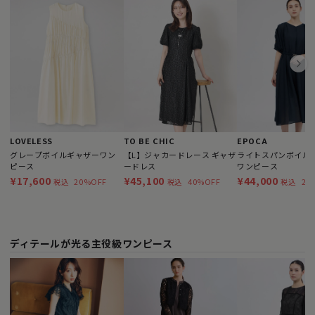
LOVELESS
TO BE CHIC
EPOCA
グレープボイルギャザーワン
【L】ジャカードレース ギャザ
ライトスパンボイル 
ピース
ードレス
ワンピース
¥17,600
¥45,100
¥44,000
20%OFF
40%OFF
20
税込
税込
税込
ディテールが光る主役級ワンピース