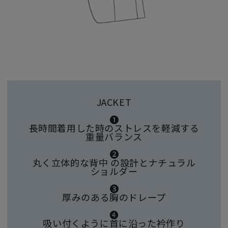
JACKET
❶
長時間着用した時のストレスを軽減する
重量バランス
❷
丸く立体的な背中 の設計とナチュラル
ショルダー
❸
厚みのある胸のドレープ
❹
吸い付くように首に沿った衿作り