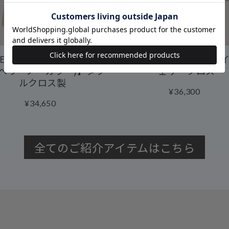
LBURY NO COLLAR(ウ
【MORAY(マレー)】レ
ベリーノーカラー)】ダブ
ェザークロス
ルクロス製
¥36,300
¥34,650
全てのご紹介アイテムはこちら