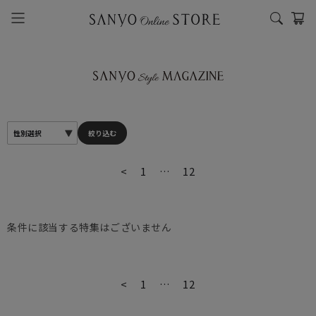
絞り込む
<
1
…
12
条件に該当する特集はございません
<
1
…
12