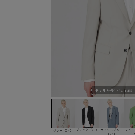
モデル身長184cm 着
ブラック（09）
サックスブルー
ライト
グレー（04）
（23）
（