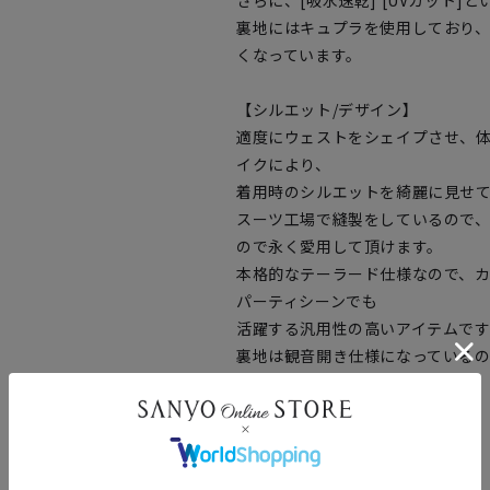
さらに、[吸水速乾] [UVカット
裏地にはキュプラを使用しており
くなっています。
【シルエット/デザイン】
適度にウェストをシェイプさせ、
イクにより、
着用時のシルエットを綺麗に見せ
スーツ工場で縫製をしているので
ので永く愛用して頂けます。
本格的なテーラード仕様なので、
パーティシーンでも
活躍する汎用性の高いアイテムです
裏地は観音開き仕様になっている
上げました。
【スタイリング/その他】