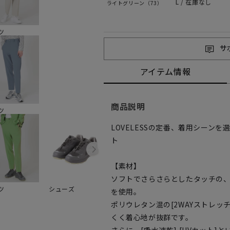
L / 在庫なし
ライトグリーン（73）
ツ
サ
アイテム情報
商品説明
ツ
LOVELESSの定番、着用シーン
ト
【素材】
ソフトでさらさらとしたタッチの
ツ
シューズ
を使用。
ポリウレタン混の[2WAYストレッ
くく着心地が抜群です。