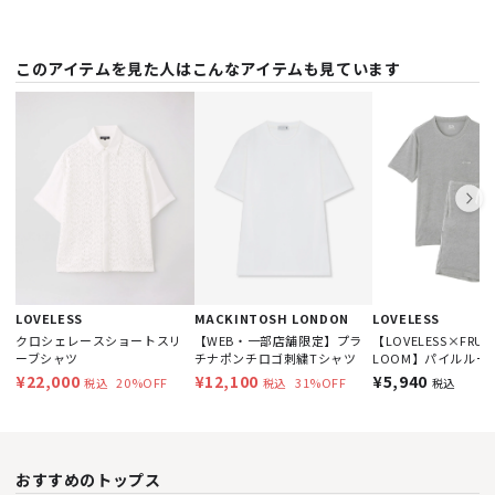
このアイテムを見た人はこんなアイテムも見ています
LOVELESS
MACKINTOSH LONDON
LOVELESS
クロシェレースショートスリ
【WEB・一部店舗限定】プラ
【LOVELESS×FRUIT
ーブシャツ
チナポンチロゴ刺繍Tシャツ
LOOM】パイルルー
セット
¥22,000
¥12,100
¥5,940
20%OFF
31%OFF
税込
税込
税込
おすすめのトップス