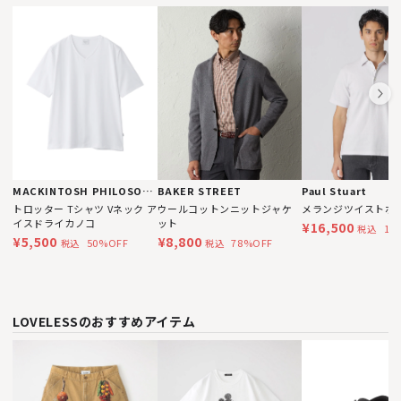
MACKINTOSH PHILOSOPHY
BAKER STREET
Paul Stuart
トロッター Tシャツ Vネック ア
ウールコットンニットジャケ
メランジツイストポ
イスドライカノコ
ット
¥16,500
17
税込
¥5,500
¥8,800
50%OFF
78%OFF
税込
税込
LOVELESSのおすすめアイテム