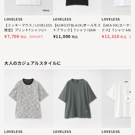
LOVELESS
LOVELESS
LOVELESS
【ミッキーマウス / LOVELESS
【ALMOSTBLACK/オールモス
【AKA SIX/エーケ
限定】プリントTシャツ(バッ
トブラック】Tシャツ ISAMU
クス】Tシャツ ANART
クスタイル)
NOGUCHI PRINT T-SHIRTS
PUNK
¥7,700
¥11,000
¥12,320
30%OFF
30
税込
税込
税込
IN-CS06
大人のカジュアルスタイルに
LOVELESS
LOVELESS
LOVELESS