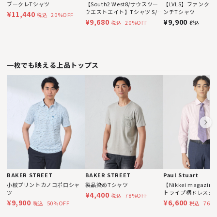
ブークレTシャツ
【South2 West8/サウスツー
【LVLS】ファンクシ
ウエストエイト】Tシャツ S/S
ンチTシャツ
¥11,440
20%OFF
税込
Crew Neck Shirt - Knit Mesh
¥9,680
¥9,900
20%OFF
税込
税込
SX721
一枚でも映える上品トップス
BAKER STREET
BAKER STREET
Paul Stuart
小紋プリントカノコポロシャ
製品染めTシャツ
【Nikkei magazi
ツ
トライプ柄ドレスシ
¥4,400
78%OFF
税込
¥9,900
¥6,600
50%OFF
76%
税込
税込