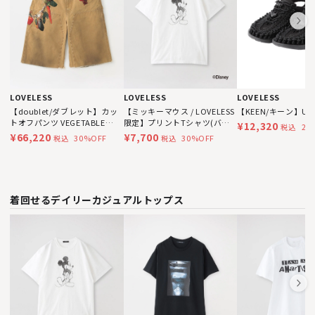
LOVELESS
LOVELESS
LOVELESS
【doublet/ダブレット】カッ
【ミッキーマウス / LOVELESS
【KEEN/キーン】UN
トオフパンツ VEGETABLE
限定】プリントTシャツ(バッ
¥12,320
20
税込
EMBROIDERY CUT-OFF PANTS
クスタイル)
¥66,220
¥7,700
30%OFF
30%OFF
税込
税込
26SS19PT350
着回せるデイリーカジュアルトップス