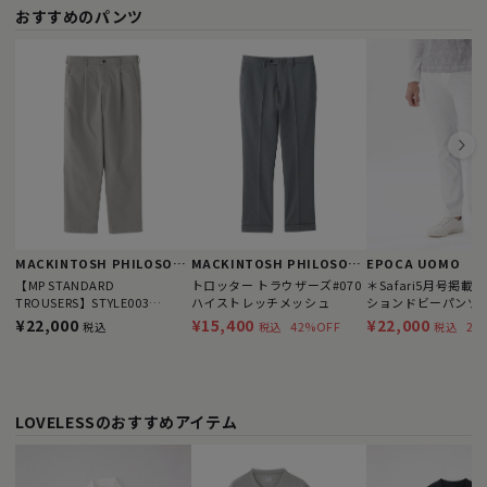
おすすめのパンツ
MACKINTOSH PHILOSOPHY
MACKINTOSH PHILOSOPHY
EPOCA UOMO
【MP STANDARD
トロッター トラウザーズ#070
＊Safari5月号掲載
TROUSERS】STYLE003
ハイストレッチメッシュ
ションドビーパンツ
TAPERED FIT フレックスドラ
¥22,000
¥15,400
¥22,000
42%OFF
20
税込
税込
税込
イチノ
LOVELESSのおすすめアイテム