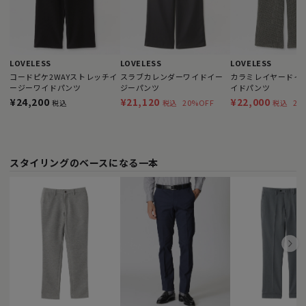
LOVELESS
LOVELESS
LOVELESS
コードピケ2WAYストレッチイ
スラブカレンダーワイドイー
カラミレイヤードイ
ージーワイドパンツ
ジーパンツ
イドパンツ
¥24,200
¥21,120
¥22,000
20%OFF
26
税込
税込
税込
スタイリングのベースになる一本