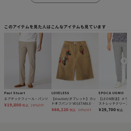
このアイテムを見た人はこんなアイテムも見ています
Paul Stuart
LOVELESS
EPOCA UOMO
エアテックフィール・パンツ
【doublet/ダブレット】カッ
【LEON別注】メラン
トオフパンツ VEGETABLE
ストレッチクリース
¥19,800
28%OFF
税込
EMBROIDERY CUT-OFF PANTS
¥66,220
¥29,700
30%OFF
税込
税込
26SS19PT350