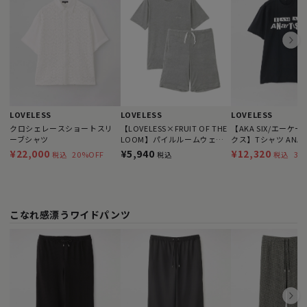
LOVELESS
LOVELESS
LOVELESS
クロシェレースショートスリ
【LOVELESS×FRUIT OF THE
【AKA SIX/エーケ
ーブシャツ
LOOM】パイルルームウェア
クス】Tシャツ ANART
セット
PUNK
¥22,000
¥5,940
¥12,320
20%OFF
30
税込
税込
税込
こなれ感漂うワイドパンツ