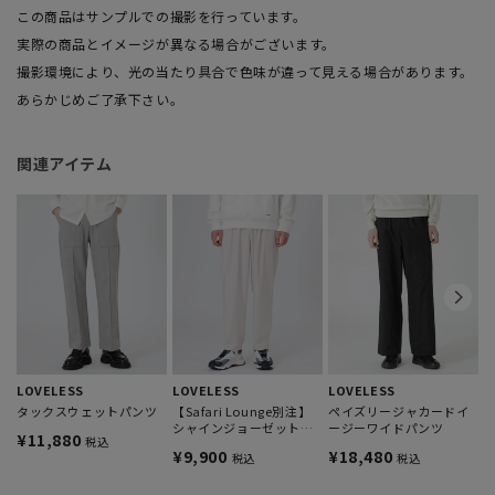
この商品はサンプルでの撮影を行っています。
実際の商品とイメージが異なる場合がございます。
撮影環境により、光の当たり具合で色味が違って見える場合があります。
あらかじめご了承下さい。
関連アイテム
L
¥
LOVELESS
LOVELESS
LOVELESS
タックスウェットパンツ
【Safari Lounge別注】
ペイズリージャカードイ
シャインジョーゼットテ
ージーワイドパンツ
¥11,880
税込
ーパードパンツ
¥9,900
¥18,480
税込
税込