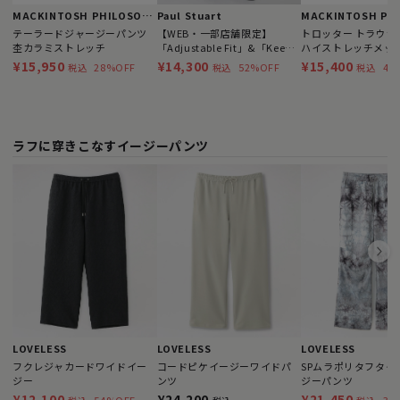
MACKINTOSH PHILOSOPHY
Paul Stuart
テーラードジャージーパンツ
【WEB・一部店舗限定】
トロッター トラウザー
杢カラミストレッチ
「Adjustable Fit」&「Keep
ハイストレッチメッ
Pressed」 コットンツイル
¥15,950
¥14,300
¥15,400
28%OFF
52%OFF
42
税込
税込
税込
ドレスチノパンツ
ラフに穿きこなすイージーパンツ
LOVELESS
LOVELESS
LOVELESS
フクレジャカードワイドイー
コードピケイージーワイドパ
SPムラポリタフタタ
ジー
ンツ
ジーパンツ
¥12,100
¥24,200
¥21,450
54%OFF
35