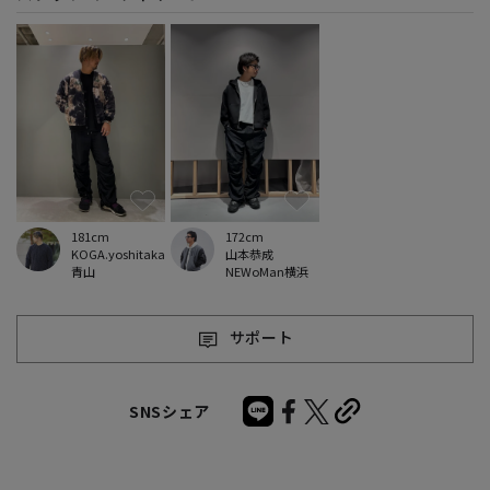
181cm
172cm
KOGA.yoshitaka
山本恭成
青山
NEWoMan横浜
サポート
SNSシェア