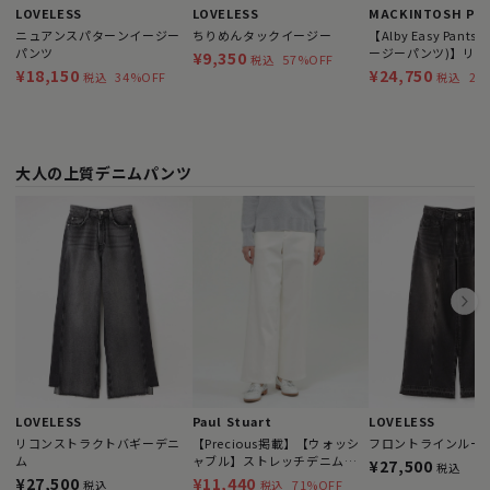
LOVELESS
LOVELESS
ニュアンスパターンイージー
ちりめんタックイージー
【Alby Easy Pant
パンツ
ージーパンツ)】リ
¥9,350
57%OFF
税込
ント
¥18,150
¥24,750
34%OFF
25
税込
税込
大人の上質デニムパンツ
LOVELESS
Paul Stuart
LOVELESS
リコンストラクトバギーデニ
【Precious掲載】【ウォッシ
フロントラインルー
ム
ャブル】ストレッチデニム
¥27,500
税込
パンツ
¥27,500
¥11,440
71%OFF
税込
税込