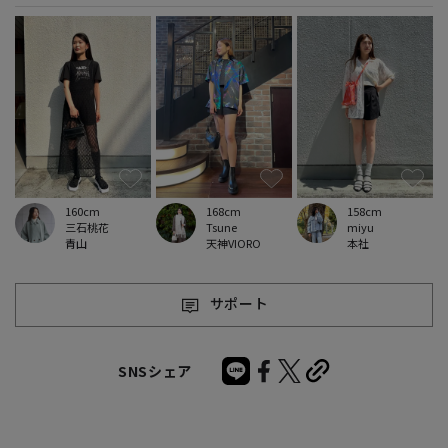
160cm
168cm
158cm
三石桃花
Tsune
miyu
青山
天神VIORO
本社
サポート
SNSシェア