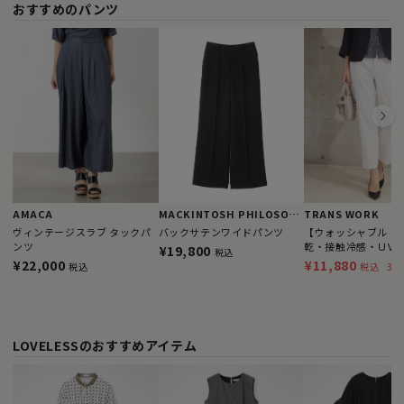
おすすめのパンツ
AMACA
MACKINTOSH PHILOSOPHY
TRANS WORK
ヴィンテージスラブ タックパ
バックサテンワイドパンツ
【ウォッシャブル・
ンツ
乾・接触冷感・ＵV
¥19,800
税込
ドライオックスパン
¥22,000
¥11,880
36
税込
税込
LOVELESSのおすすめアイテム