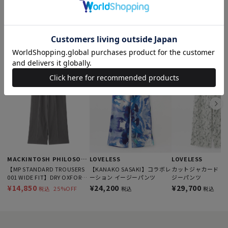
このアイテムを見た人はこんなアイテムも見ています
MACKINTOSH PHILOSOPHY
LOVELESS
LOVELESS
【MP STANDARD TROUSERS
【KANAKO SASAKI】コラボレ
カットジャカード シ
001 WIDE FIT】DRY OXFORD
ーション イージーパンツ
ジーパンツ
製
¥14,850
¥24,200
¥29,700
25%OFF
税込
税込
税込