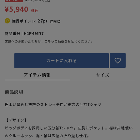
¥5,940
税込
27
獲得ポイント:
pt
詳細
商品番号 | H1P49577
店舗へのお問い合わせは、こちらの品番をお伝えください。
カートに入れる
アイテム情報
サイズ
商品説明
程よい厚みと抜群のストレッチ性が魅力の半袖Tシャツ
【デザイン】
ビッグボディを採用した五分袖Tシャツ。左胸にポケット。襟は共地使い
のクルーネック、裾・袖は広幅の折り返し仕様。