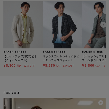
BAKER STREET
BAKER STREET
BAKER STREET
【セットアップ対応可能】
ミックスコットンタックドビ
【ウォッシャブル】
【ウォッシャブル】
ーストライプジャケット
ブレンドクリスピー
BEYONTECH ポリエステルド
カバーオール
¥8,800
¥8,580
¥8,800
82%OFF
83%OFF
76%
税込
税込
税込
ライサッカージャケット
FOR YOU