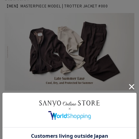
【MEN】MASTERPIECE MODEL | TROTTER JACKET #000
2026.08.04
【WOMEN】Late Summer Ease