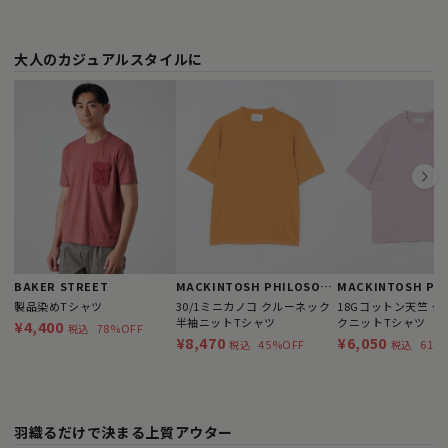
大人のカジュアルスタイルに
BAKER STREET
MACKINTOSH PHILOSOPHY
製品染めTシャツ
30/1ミニカノコ クルーネック
18Gコットン天竺 
半袖ニットTシャツ
クニットTシャツ
¥4,400
78%OFF
税込
¥8,470
¥6,050
45%OFF
61%
税込
税込
羽織るだけで決まる上質アウター