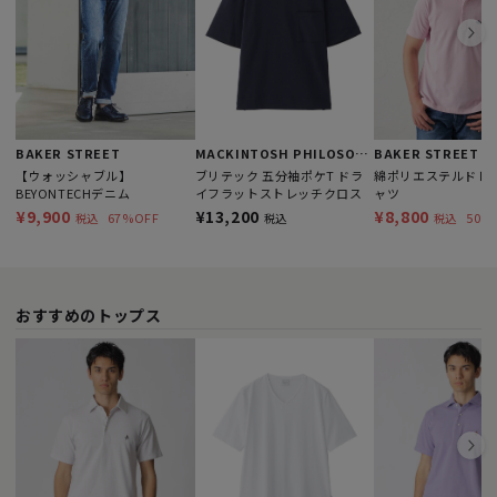
BAKER STREET
MACKINTOSH PHILOSOPHY
BAKER STREET
【ウォッシャブル】
ブリテック 五分袖ポケT ドラ
綿ポリエステルドレ
BEYONTECHデニム
イフラットストレッチクロス
ャツ
¥9,900
¥13,200
¥8,800
67%OFF
50%
税込
税込
税込
おすすめのトップス