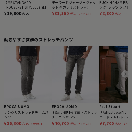
【MP STANDARD
テーラードジャージージャケ
BUCKINGHAM BEA
TROUSERS】STYLE002 SLIM
ット 杢カラミストレッチ
ックTシャツ ソフト
FIT フレックスドライチノ
ノコ
¥19,800
¥31,350
¥8,800
25%OFF
33%
税込
税込
税込
動きやすさ抜群のストレッチパンツ
EPOCA UOMO
EPOCA UOMO
Paul Stuart
リンクルストレッチデニムパ
＊Safari5月号掲載＊ストレッ
「Adjustable Fit
ンツ
チデニムパンツ
エードストレッチパ
¥36,300
¥40,700
¥7,700
39%OFF
31%OFF
74%
税込
税込
税込