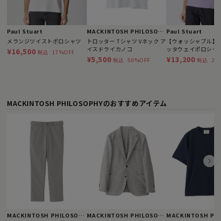
Paul Stuart
MACKINTOSH PHILOSOPHY
Paul Stuart
メランジツイストポロシャツ
トロッター Tシャツ Vネック ア
【ウォッシャブル】
イスドライカノコ
ッタウェイポロシャ
¥16,500
17%OFF
税込
¥5,500
¥13,200
50%OFF
20
税込
税込
MACKINTOSH PHILOSOPHYのおすすめアイテム
MACKINTOSH PHILOSOPHY
MACKINTOSH PHILOSOPHY