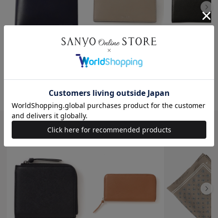
MACKINTOSH PHILOSOPHY
MACKINTOSH PHILOSOPHY
【WEB限定】ローワンシリー
【WEB限定】レイクス 長財布
【WEB限定】グレン
ズ 二つ折り財布
長財布
¥17,600
税込
¥13,200
¥17,600
税込
税込
おすすめの小物・雑貨