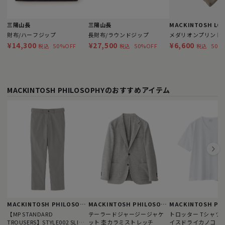
三陽山長
三陽山長
MACKINTOSH LO
財布/ハーフジップ
長財布/ラウンドジップ
メダリオンプリント
¥14,300
¥27,500
¥6,600
50%OFF
50%OFF
50%
税込
税込
税込
MACKINTOSH PHILOSOPHYのおすすめアイテム
MACKINTOSH PHILOSOPHY
MACKINTOSH PHILOSOPHY
【MP STANDARD
テーラードジャージージャケ
トロッター Tシャツ 
TROUSERS】STYLE002 SLIM
ット 杢カラミストレッチ
イスドライカノコ