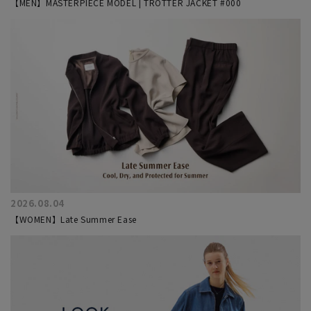
【MEN】MASTERPIECE MODEL | TROTTER JACKET #000
2026.08.04
【WOMEN】Late Summer Ease