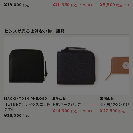
FIT フレックスドライチノ
¥19,800
¥31,350
¥5,500
25%OFF
50%
税込
税込
税込
センスが光る上質な小物・雑貨
MACKINTOSH PHILOSOPHY
三陽山長
三陽山長
【WEB限定】レイクス 二つ折
財布/ハーフジップ
長財布/ラウンドジッ
り財布
¥14,300
¥27,500
50%OFF
50
税込
税込
¥16,500
税込