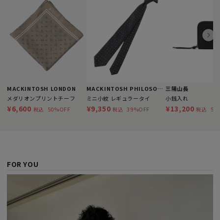
MACKINTOSH LONDON
MACKINTOSH PHILOSOPHY
三陽山長
メダリオンプリントチーフ
ミニ小紋 レギュラータイ
小銭入れ
¥6,600
¥9,350
¥13,200
50%OFF
39%OFF
50
税込
税込
税込
FOR YOU