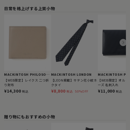
日常を格上げする上質小物
MACKINTOSH PHILOSOPHY
MACKINTOSH LONDON
【WEB限定】レイクス 二つ折
【LEON掲載】サテン花小紋ネ
【WEB限定】オルト
り財布
クタイ
ーズ 名刺入れ
¥14,300
¥8,800
¥11,000
50%OFF
税込
税込
税込
贈り物にもおすすめの小物