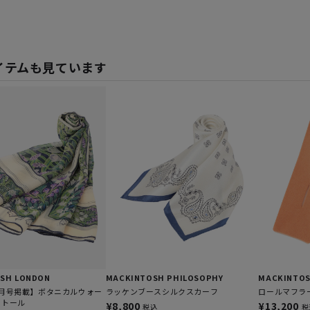
イテムも見ています
SH LONDON
MACKINTOSH PHILOSOPHY
MACKINTOS
4月号掲載】ボタニカルウォー
ラッケンブースシルクスカーフ
ロールマフラ
ストール
¥8,800
¥13,200
税込
税