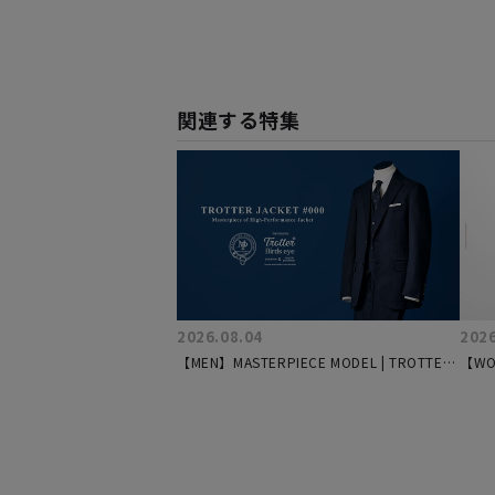
関連する特集
2026.08.04
2026
【MEN】MASTERPIECE MODEL | TROTTER
【WOM
JACKET #000