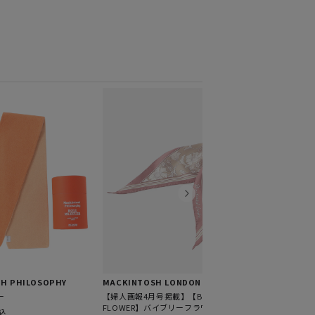
MACKINTOS
【婦人画報4月
ロ
¥16,500
税
H PHILOSOPHY
MACKINTOSH LONDON
ー
【婦人画報4月号掲載】【BIBURY
FLOWER】バイブリーフラワーミニダイ
込