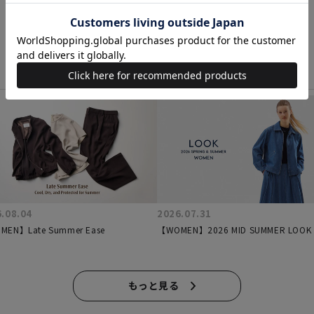
.08.04
2026.07.31
EN】Late Summer Ease
【WOMEN】2026 MID SUMMER LOOK
もっと見る