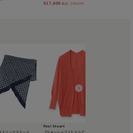
ヤモンドシェイプスカーフ
¥17,600
24%OFF
税込
Paul Stuart
BINDAフロ
¥33,000
税
Paul Stuart
メトリックストール
【ウォッシャブル】ドルマンカーデ