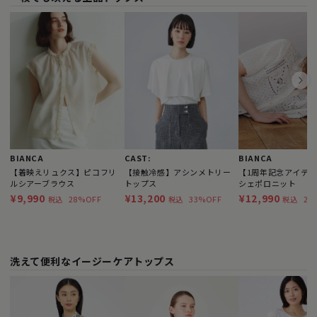
BIANCA
CAST:
BIANCA
【着映えリュクス】ピコフリ
【接触冷感】アシンメトリー
【1周年記念アイテ
ルシアーブラウス
トップス
シェポロニット
¥9,990
¥13,200
¥12,990
28%OFF
33%OFF
28
税込
税込
税込
洗えて便利なイージーケアトップス