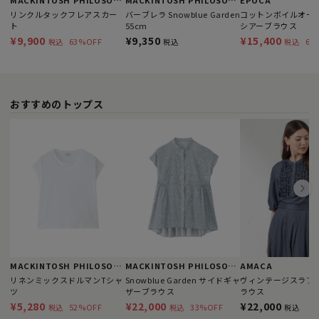
MACKINTOSH PHILOSOPHY
MACKINTOSH PHILOSOPHY
EPOCA
リンクルタックフレアスカー
バーブレラ Snowblue Garden
コットンボイルオー
ト
55cm
シアーブラウス
¥9,900
¥9,350
¥15,400
63%OFF
64
税込
税込
税込
おすすめのトップス
MACKINTOSH PHILOSOPHY
MACKINTOSH PHILOSOPHY
AMACA
リネンミックスドルマンTシャ
Snowblue Garden サイドギャ
ヴィンテージスラブ 
ツ
ザーブラウス
ラウス
¥5,280
¥22,000
¥22,000
52%OFF
33%OFF
税込
税込
税込