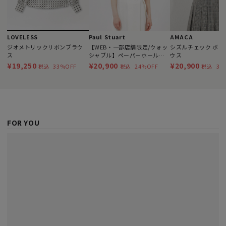
LOVELESS
Paul Stuart
AMACA
ジオメトリックリボンブラウ
【WEB・一部店舗限定/ウォッ
シズルチェック ボウ
ス
シャブル】ペーパーホールガ
ウス
ーメント プルオーバー
¥19,250
¥20,900
¥20,900
33%OFF
24%OFF
30
税込
税込
税込
FOR YOU