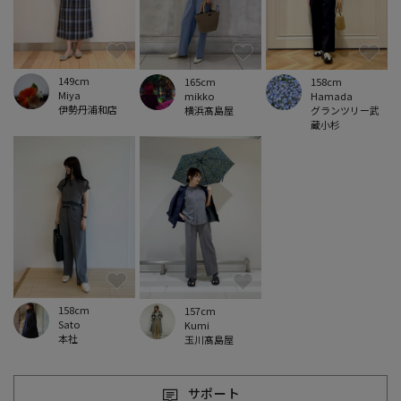
149cm
165cm
158cm
Miya
mikko
Hamada
伊勢丹浦和店
横浜髙島屋
グランツリー武
蔵小杉
158cm
157cm
Sato
Kumi
本社
玉川髙島屋
サポート