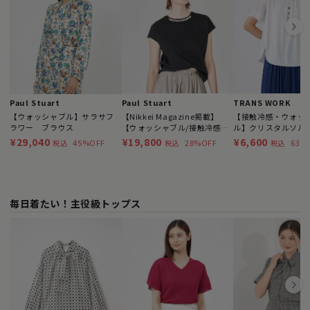
Paul Stuart
Paul Stuart
TRANS WORK
【ウォッシャブル】サラサフ
【Nikkei Magazine掲載】
【接触冷感・ウォッ
ラワー ブラウス
【ウォッシャブル/接触冷感】
ル】クリスタルソルト
超冷感スムース プルオーバ
¥29,040
¥19,800
¥6,600
45%OFF
28%OFF
63%
税込
税込
税込
ー
毎日着たい！主役級トップス