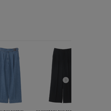
MACKINTOSH
サマーサッカー
¥14,850
税