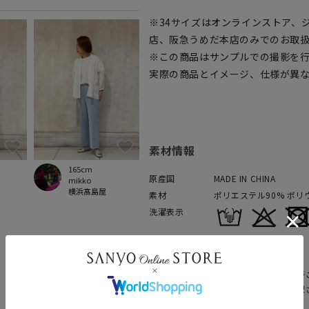
※34サイズはオンラインストア、
店、阪急うめだ本店のみでのお取
※この商品はサンプルでの撮影を
実際の商品とイメージ、仕様が異
素材情報
165cm
原産国
MADE IN CHINA
mikko
横浜髙島屋
素材
ポリエステル90% ポリ
洗濯表示
表示について
商品情報は、カラーにより異なる場合が
上のカラー画像をクリックすると、選択
ます。