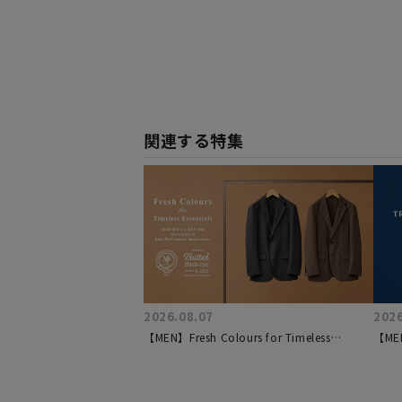
関連する特集
2026.08.07
2026
【MEN】Fresh Colours for Timeless
【MEN
Essentials | TROTTER JACKET #000
JACK