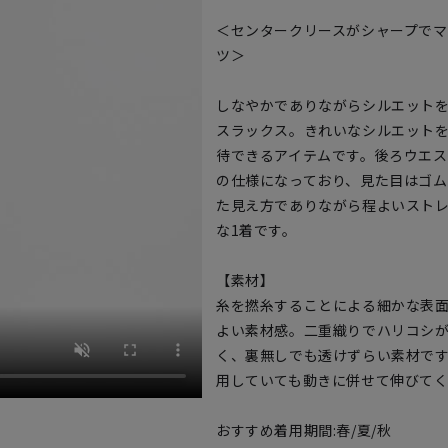
＜センタークリースがシャープで
ツ＞
しなやかでありながらシルエット
スラックス。きれいなシルエット
待できるアイテムです。後ろウエ
の仕様になっており、見た目はゴム
た見え方でありながら程よいスト
な1着です。
【素材】
糸を撚糸することによる細かな表
よい素材感。二重織りでハリコシ
く、裏無しでも透けずらい素材で
用していても動きに併せて伸びて
おすすめ着用期間:春/夏/秋