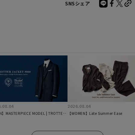
SNSシェア
.08.04
2026.08.04
】MASTERPIECE MODEL | TROTTER
【WOMEN】Late Summer Ease
ET #000