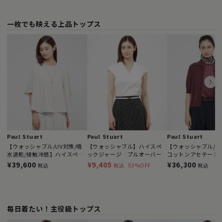
一枚でも映える上品トップス
Paul Stuart
Paul Stuart
Paul Stuart
【ウォッシャブル/UV対策/吸
【ウォッシャブル】ハイスペ
【ウォッシャブル/
水速乾/接触冷感】ハイスペッ
ックジャージ プルオーバー
コットンアセテート
クジョーゼット ブラウス
ィガン
¥39,600
¥9,405
¥36,300
53%OFF
税込
税込
税込
毎日着たい！主役級トップス