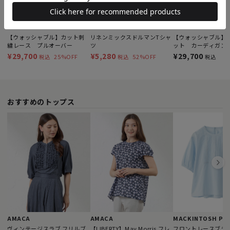
Paul Stuart
MACKINTOSH PHILOSOPHY
Paul Stuart
【ウォッシャブル】カット刺
リネンミックスドルマンTシャ
【ウォッシャブル】
繍レース プルオーバー
ツ
ット カーディガン
¥29,700
¥5,280
¥29,700
25%OFF
52%OFF
税込
税込
税込
おすすめのトップス
AMACA
AMACA
ヴィンテージスラブ フリルブ
【LIBERTY】May Morris フレ
フロントレースブラ