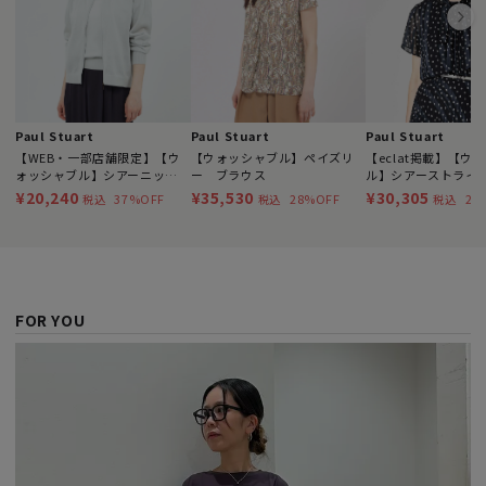
Paul Stuart
Paul Stuart
Paul Stuart
【WEB・一部店舗限定】【ウ
【ウォッシャブル】ペイズリ
【eclat掲載】【ウ
ォッシャブル】シアーニッ
ー ブラウス
ル】シアーストライ
ト カーディガン
アプリント ブラウ
¥20,240
¥35,530
¥30,305
37%OFF
28%OFF
23
税込
税込
税込
FOR YOU