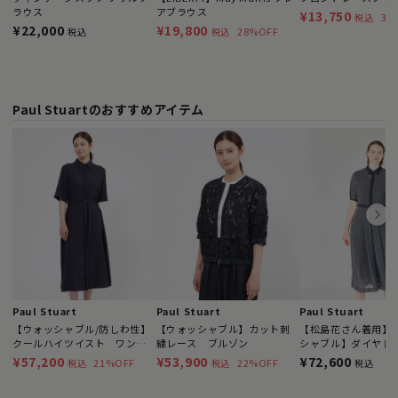
ラウス
アブラウス
¥13,750
38
税込
¥22,000
¥19,800
28%OFF
税込
税込
Paul Stuartのおすすめアイテム
Paul Stuart
Paul Stuart
Paul Stuart
【ウォッシャブル/防しわ性】
【ウォッシャブル】カット刺
【松島花さん着用】
クールハイツイスト ワンピ
繍レース ブルゾン
シャブル】ダイヤド
ース
ンピース
¥57,200
¥53,900
¥72,600
21%OFF
22%OFF
税込
税込
税込