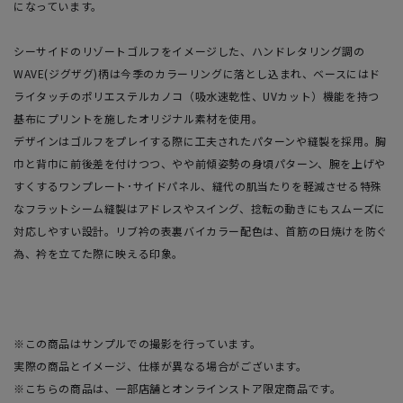
になっています。
シーサイドのリゾートゴルフをイメージした、ハンドレタリング調の
WAVE(ジグザグ)柄は今季のカラーリングに落とし込まれ、ベースにはド
ライタッチのポリエステルカノコ（吸水速乾性、UVカット）機能を持つ
基布にプリントを施したオリジナル素材を使用。
デザインはゴルフをプレイする際に工夫されたパターンや縫製を採用。胸
巾と背巾に前後差を付けつつ、やや前傾姿勢の身頃パターン、腕を上げや
すくするワンプレート･サイドパネル、縫代の肌当たりを軽減させる特殊
なフラットシーム縫製はアドレスやスイング、捻転の動きにもスムーズに
対応しやすい設計。リブ衿の表裏バイカラー配色は、首筋の日焼けを防ぐ
為、衿を立てた際に映える印象。
※この商品はサンプルでの撮影を行っています。
実際の商品とイメージ、仕様が異なる場合がございます。
※こちらの商品は、一部店舗とオンラインストア限定商品です。