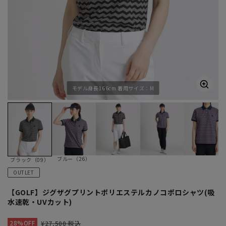
モデル身長166cm 着用サイズ：M
ブルー（26）
ブラック（09）
OUTLET
【GOLF】ジグザグプリントポリエステルカノコポロシャツ(吸
水速乾・UVカット)
28%OFF
¥27,500 税込