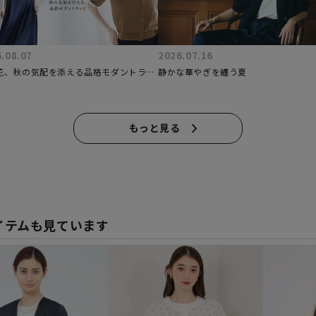
.08.07
2026.07.16
花、秋の気配を添える品格モダントラッ
静かな華やぎを纏う夏
もっと見る
イテムも見ています