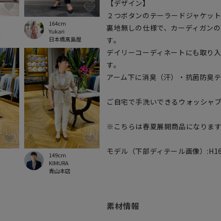
【デザイン】
２つボタンのテーラードジャケット
164cm
裏地無しの仕様で、カーディガンの
Yukari
店
日本橋髙島屋
す。
デイリーコーディネートにも取り
す。
アーム下に消臭（汗）・抗菌防臭テ
ご自宅で手洗いできるウォッシャ
※こちらは春夏展開商品になりま
モデル（下部ディテール画像）:H168 B
149cm
KIMURA
青山本店
素材情報