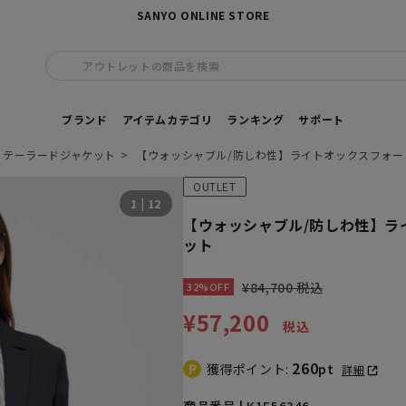
SANYO ONLINE STORE
アウトレットの商品を検索
ブランド
アイテムカテゴリ
ランキング
サポート
テーラードジャケット
【ウォッシャブル/防しわ性】ライトオックスフォー
OUTLET
1
|
12
【ウォッシャブル/防しわ性】ラ
ット
¥84,700 税込
32%OFF
¥57,200
税込
260
獲得ポイント:
pt
詳細