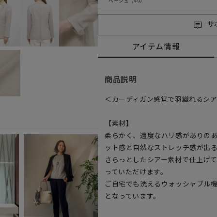
ベージュ（40）
サ
アイテム情報
商品説明
＜カーディガン感覚で羽織れるシ
【素材】
柔らかく、適度なハリ感がありの
ット感と自然なストレッチ感が出
さらっとしたシアー素材で仕上げ
っていただけます。
ご自宅でも洗えるウォッシャブル
となっています。