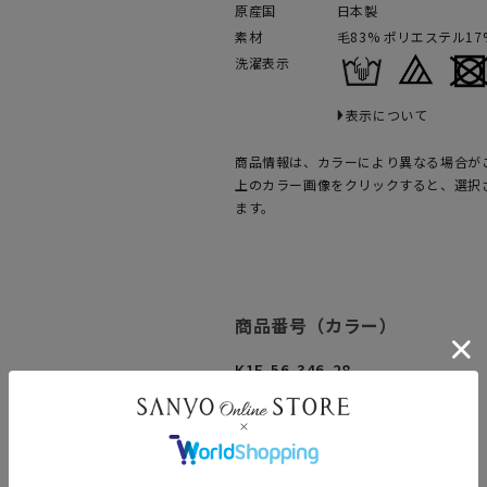
原産国
日本製
素材
毛83% ポリエステル17
洗濯表示
表示について
商品情報は、カラーにより異なる場合が
上のカラー画像をクリックすると、選択
ます。
商品番号（カラー）
K1E-56-346-28
K1E-56-346-40