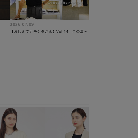
2026.07.09
【おしえてカモシタさん】Vol.14 この夏
も、気分はワイドパンツ
EPOCA
シアートロピカ
¥62,700
税