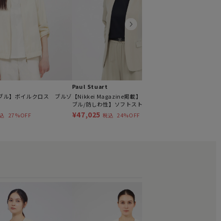
Paul Stuart
ブル】ボイルクロス ブルゾ
【Nikkei Magazine掲載】【ウォッシャ
ブル/防しわ性】ソフトストレッチ ジャ
ケット
¥47,025
27%OFF
24%OFF
込
税込
EPOCA
トリアセシアー
ャケット
¥58,300
税