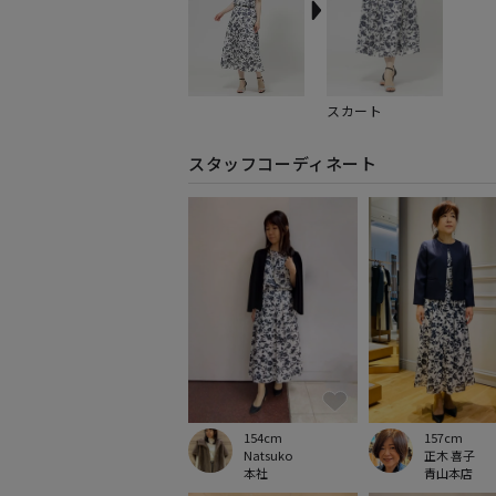
スカート
スタッフコーディネート
154cm
157cm
Natsuko
正木 喜子
本社
青山本店