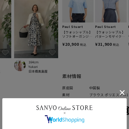
Paul Stuart
Paul Stuart
【ウォッシャブル】
【ウォッシャブル】
ソフトオーガンジ
パターンモザイクプ
ー ブラウス
リント ブラウス
¥20,900
¥31,900
税込
税込
164cm
Yukari
屋
日本橋髙島屋
素材情報
原産国
中国製
素材
ブラウス ポリエステル1
100%
洗濯表示
表示について