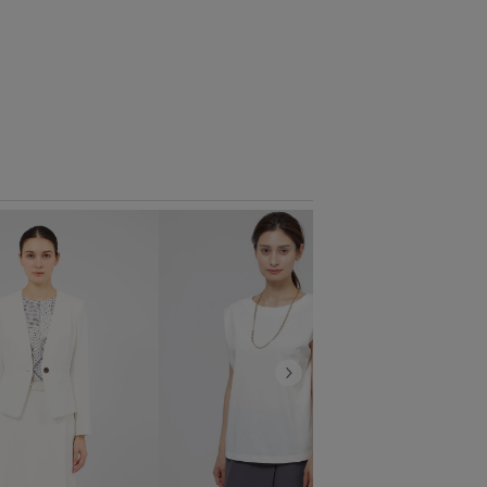
EPOCA
シアートロピカ
¥62,700
税