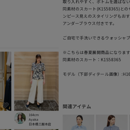
取り入れやすく、ボトムを選ばな
同素材のスカート(K1S58365)
ンピース見えのスタイリングもおす
アンダーブラウス付きです。
ご自宅で手洗いできるウォッシャ
※こちらは春夏展開商品になりま
同素材のスカート：K1S58365
モデル（下部ディテール画像）:H168 B
関連アイテム
164cm
Ayaka
日本橋三越本店