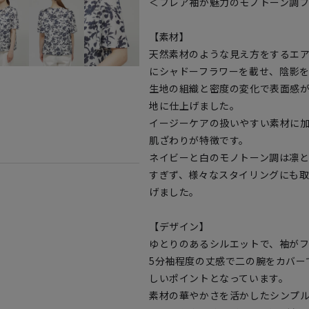
＜フレア袖が魅力のモノトーン調
【素材】
天然素材のような見え方をするエ
にシャドーフラワーを載せ、陰影
生地の組織と密度の変化で表面感
地に仕上げました。
イージーケアの扱いやすい素材に
肌ざわりが特徴です。
ネイビーと白のモノトーン調は凛
すぎず、様々なスタイリングにも
げました。
【デザイン】
ゆとりのあるシルエットで、袖が
5分袖程度の丈感で二の腕をカバー
しいポイントとなっています。
素材の華やかさを活かしたシンプ