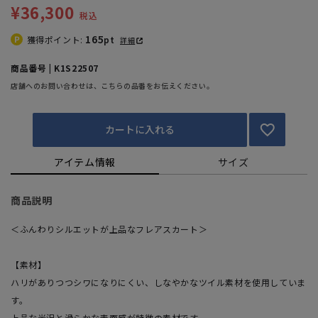
¥36,300
税込
165
獲得ポイント:
pt
詳細
商品番号 | K1S22507
店舗へのお問い合わせは、こちらの品番をお伝えください。
カートに入れる
アイテム情報
サイズ
商品説明
＜ふんわりシルエットが上品なフレアスカート＞
【素材】
ハリがありつつシワになりにくい、しなやかなツイル素材を使用していま
す。
上品な光沢と滑らかな表面感が特徴の素材です。