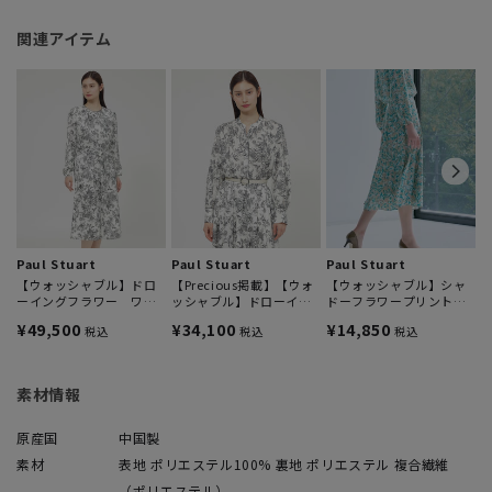
関連アイテム
P
¥
Paul Stuart
Paul Stuart
Paul Stuart
【ウォッシャブル】ドロ
【Precious掲載】【ウォ
【ウォッシャブル】シャ
ーイングフラワー ワン
ッシャブル】ドローイン
ドーフラワープリント
ピース
グフラワー ブラウス
スカート
¥49,500
¥34,100
¥14,850
税込
税込
税込
素材情報
原産国
中国製
素材
表地 ポリエステル100% 裏地 ポリエステル 複合繊維
（ポリエステル）