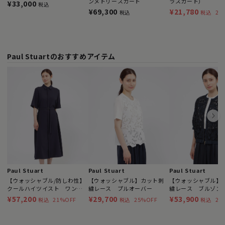
ンメトリースカート
ラスカート）
¥33,000
税込
¥69,300
¥21,780
29
税込
税込
Paul Stuartのおすすめアイテム
Paul Stuart
Paul Stuart
Paul Stuart
【ウォッシャブル/防しわ性】
【ウォッシャブル】カット刺
【ウォッシャブル】
クールハイツイスト ワンピ
繍レース プルオーバー
繍レース ブルゾン
ース
¥57,200
¥29,700
¥53,900
21%OFF
25%OFF
22
税込
税込
税込