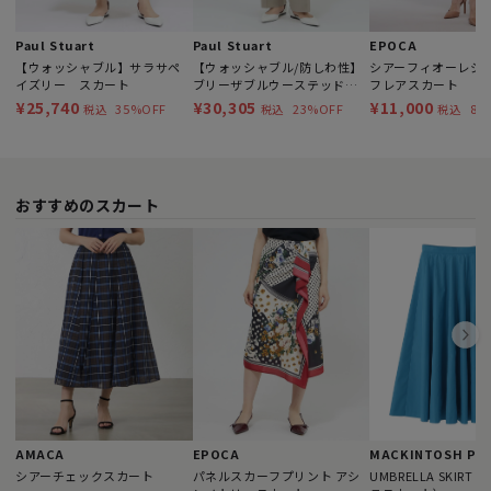
Paul Stuart
Paul Stuart
EPOCA
【ウォッシャブル】サラサペ
【ウォッシャブル/防しわ性】
シアーフィオーレジ
イズリー スカート
ブリーザブルウーステッド
フレアスカート
パンツ
¥25,740
¥30,305
¥11,000
35%OFF
23%OFF
83
税込
税込
税込
おすすめのスカート
AMACA
EPOCA
シアーチェックスカート
パネルスカーフプリント アシ
UMBRELLA SKIR