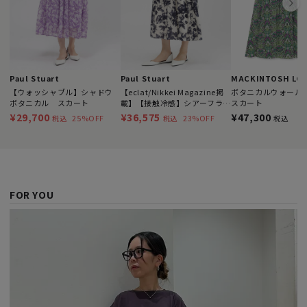
Paul Stuart
Paul Stuart
MACKINTOSH LO
【ウォッシャブル】シャドウ
【eclat/Nikkei Magazine掲
ボタニカルウォール
ボタニカル スカート
載】【接触冷感】シアーフラ
スカート
ワープリント スカート
¥29,700
¥36,575
¥47,300
25%OFF
23%OFF
税込
税込
税込
FOR YOU