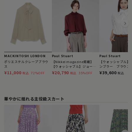
MACKINTOSH LONDON
Paul Stuart
Paul Stuart
ポリエステルクレープブラウ
【Nikkei magazine掲載】
【ウォッシャブル】
ス
【ウォッシャブル】ジョーゼ
ンブラー ブラウス
ットコンビ プルオーバー
¥11,000
¥20,790
¥39,600
72%OFF
35%OFF
税込
税込
税込
華やかに揺れる主役級スカート