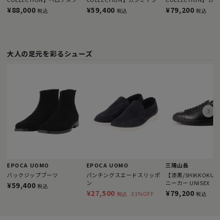
ッシュアウター
クニット
クカーディガン
¥88,000
¥59,400
¥79,200
税込
税込
税込
大人の足元を彩るシューズ
EPOCA UOMO
EPOCA UOMO
三陽山長
バックジップブーツ
パンチングスエードスリッポ
【漆黒/SHIKKOK
ン
ニーカー UNISEX
¥59,400
税込
¥27,500
¥79,200
31%OFF
税込
税込