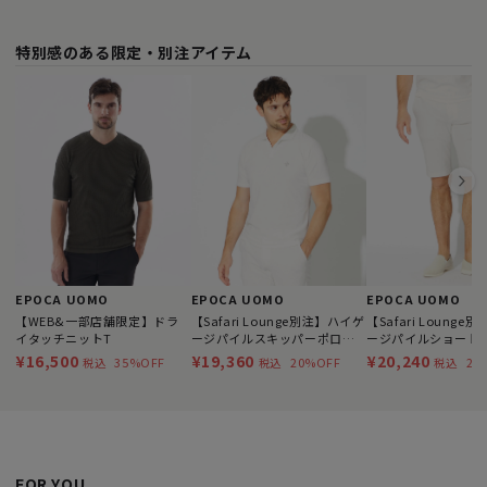
特別感のある限定・別注アイテム
EPOCA UOMO
EPOCA UOMO
EPOCA UOMO
【WEB&一部店舗限定】ドラ
【Safari Lounge別注】ハイゲ
【Safari Loung
イタッチニットT
ージパイルスキッパーポロシ
ージパイルショート
ャツ
¥16,500
¥19,360
¥20,240
35%OFF
20%OFF
20
税込
税込
税込
FOR YOU