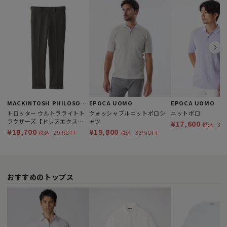
MACKINTOSH PHILOSOPHY
EPOCA UOMO
EPOCA UOMO
トロッター ウルトラライトト
ウォッシャブルニットポロシ
ニットポロ
ラウザーズ【ドレスエクステ
ャツ
¥17,600
36
税込
ンション】 サッカーストレッ
¥18,700
¥19,800
29%OFF
33%OFF
税込
税込
チ
おすすめのトップス