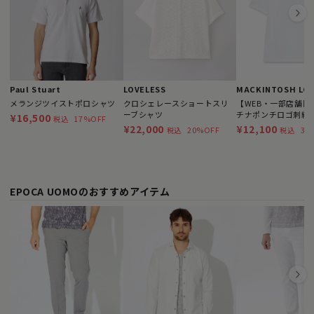
Paul Stuart
LOVELESS
MACKINTOSH LO
メランジツイストポロシャツ
クロシェレースショートスリ
【WEB・一部店舗限
ーブシャツ
チナポンチロゴ刺繍
¥16,500
17%OFF
税込
¥22,000
¥12,100
20%OFF
31
税込
税込
EPOCA UOMOのおすすめアイテム