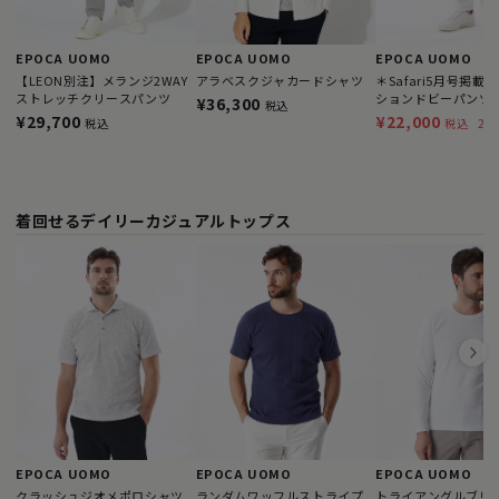
EPOCA UOMO
EPOCA UOMO
EPOCA UOMO
【LEON別注】メランジ2WAY
アラベスクジャカードシャツ
＊Safari5月号掲載
ストレッチクリースパンツ
ションドビーパンツ
¥36,300
税込
¥29,700
¥22,000
20
税込
税込
着回せるデイリーカジュアルトップス
EPOCA UOMO
EPOCA UOMO
EPOCA UOMO
クラッシュジオメポロシャツ
ランダムワッフルストライプ
トライアングルブリ