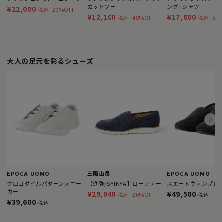
カットソー
ングTシャツ
¥22,000
20%OFF
税込
¥12,100
¥17,600
48%OFF
30
税込
税込
大人の足元を彩るシューズ
EPOCA UOMO
三陽山長
EPOCA UOMO
クロコダイルパターンスニー
【進弥/SHINYA】ローファー
スエードヴァンプロ
カー
¥29,040
¥49,500
20%OFF
税込
税込
¥39,600
税込