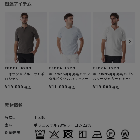
関連アイテム
E
¥
EPOCA UOMO
EPOCA UOMO
EPOCA UOMO
ウォッシャブルニットポ
＊Safari5月号掲載＊デジ
＊Safari5月号掲載＊ブリ
ロシャツ
タルピクセルカットソー
スタージャカードキーネ
ックカットソー
¥19,800
¥11,000
¥19,800
税込
税込
税込
素材情報
原産国
中国製
素材
ポリエステル78% レーヨン22%
洗濯表示