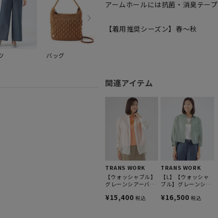
アームホールには抗菌・消臭テープ
【着用推奨シーズン】春～秋
ツ
バッグ
雑貨
関連アイテム
TRANS WORK
TRANS WORK
【ウォッシャブル】
【L】【ウォッシャ
グレーンシアーバン
ブル】グレーンシア
ドカラーシャツ
ーサテンシャツ
¥15,400
¥16,500
税込
税込