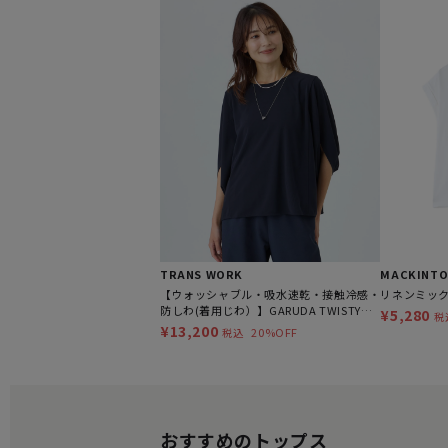
TRANS WORK
MACKINTO
【ウォッシャブル・吸水速乾・接触冷感・
リネンミッ
防しわ(着用じわ）】GARUDA TWISTY
¥5,280
税
COMPACTカットソー
¥13,200
20%OFF
税込
おすすめのトップス