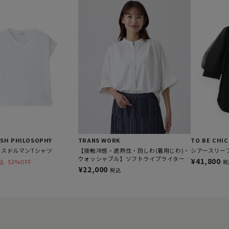
SH PHILOSOPHY
TRANS WORK
TO BE CHIC
クスドルマンTシャツ
【接触冷感・遮熱性・防しわ(着用じわ)・
シアースリー
ウォッシャブル】ソフトライプライターブ
¥41,800
52%OFF
込
税
ラウス
¥22,000
税込