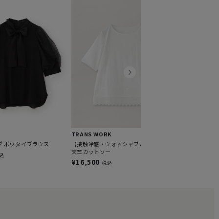
TRANS WOR
【ウォッシャブ
ラウス
¥16,500
税
TRANS WORK
ブ ボウタイブラウス
【接触冷感・ウォッシャブル】プレミアム
天竺カットソー
込
¥16,500
税込