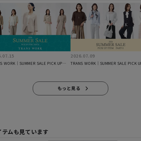
.07.15
2026.07.09
S WORK｜SUMMER SALE PICK UP
TRANS WORK｜SUMMER SALE PICK U
 PARTⅢ
ITEM PARTⅡ
もっと見る
イテムも見ています