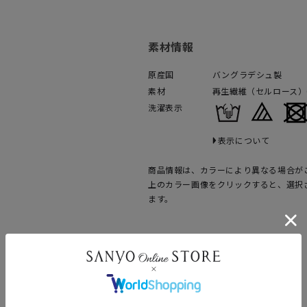
素材情報
原産国
バングラデシュ製
素材
再生繊維（セルロース）6
洗濯表示
表示について
商品情報は、カラーにより異なる場合が
上のカラー画像をクリックすると、選択
ます。
商品番号（カラー）
U1M-51-350-02