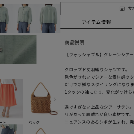
サ
アイテム情報
商品説明
【ウォッシャブル】グレーンシア
クロップド丈羽織りシャツです。
発色がきれいでシアーな素材感の
だけで新鮮なスタイリングになり
1タックの袖になり、変化がつけら
透けすぎない上品なシアーサテン
リがあって肌離れが良い素材です。
ニュアンスのあるシボが生まれ、
ート
バッグ
雑貨