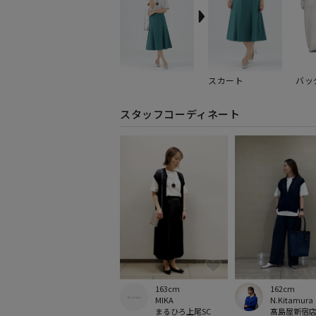
スカート
バッ
スタッフコーディネート
163cm
162cm
MIKA
N.Kitamura
まるひろ上尾SC
髙島屋新宿