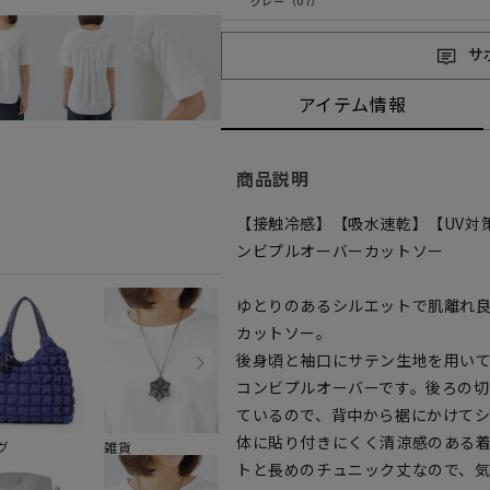
グレー（07）
サ
アイテム情報
商品説明
【接触冷感】【吸水速乾】【UV対
ンビプルオーバーカットソー
ゆとりのあるシルエットで肌離れ
カットソー。
後身頃と袖口にサテン生地を用い
コンビプルオーバーです。後ろの
ているので、背中から裾にかけて
体に貼り付きにくく清涼感のある
グ
雑貨
トと長めのチュニック丈なので、