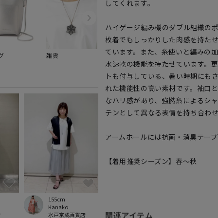
してくれます。
ハイゲージ編み機のダブル組織のポ
枚着でもしっかりした肉感を持た
ています。また、糸使いと編みの
グ
雑貨
水速乾の機能を持たせています。更
トも付与している、暑い時期にも
れた機能性の高い素材です。袖口
なハリ感があり、強撚糸によるシ
テンとして異なる表情を持ち合わ
アームホールには抗菌・消臭テープ
【着用推奨シーズン】春～秋
155cm
Kanako
関連アイテム
店
水戸京成百貨店