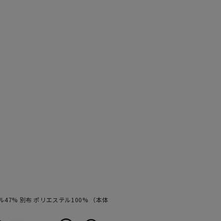
ル47% 別布 ポリエステル100% （本体