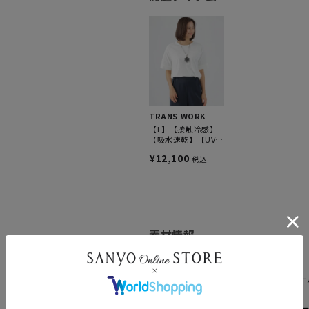
TRANS WORK
【L】【接触冷感】
【吸水速乾】【UV対
策】【ウォッシャブ
¥12,100
税込
ル】ポンチコンビプ
ルオーバーカットソ
ー
素材情報
原産国
中国製
素材
本体 綿53% ポリエステ
に機能性素材使用）