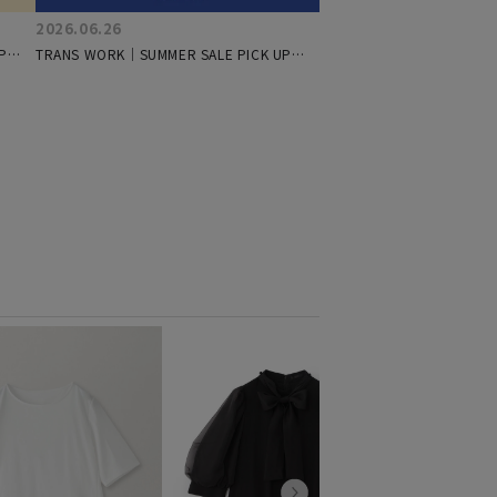
2026.06.26
P
TRANS WORK｜SUMMER SALE PICK UP
ITEM
TRANS WOR
【ウォッシャブ
ラウス
¥16,500
税