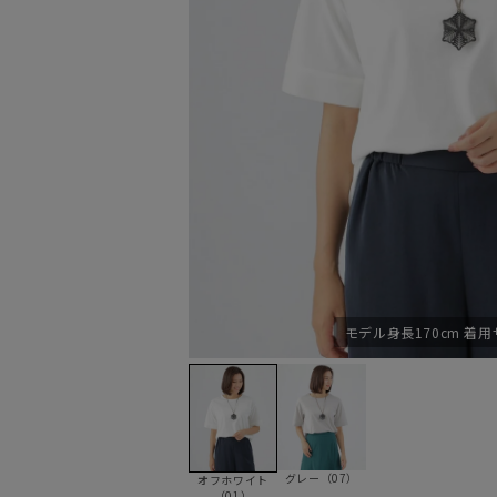
モデル身長170cm 着用
グレー（07）
オフホワイト
（01）