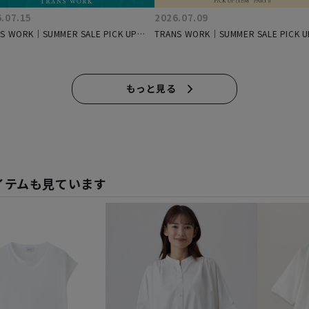
.07.15
2026.07.09
S WORK｜SUMMER SALE PICK UP
TRANS WORK｜SUMMER SALE PICK U
 PARTⅢ
ITEM PARTⅡ
もっと見る
イテムも見ています