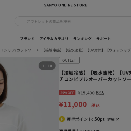
SANYO ONLINE STORE
アウトレットの商品を検索
ブランド
アイテムカテゴリ
ランキング
サポート
Tシャツ/カットソー
【接触冷感】【吸水速乾】【UV対策】【ウォッシャ
OUTLET
1
|
10
【接触冷感】【吸水速乾】【UV
チコンビプルオーバーカットソ
¥15,400 税込
29%OFF
¥11,000
税込
50
獲得ポイント:
pt
詳細