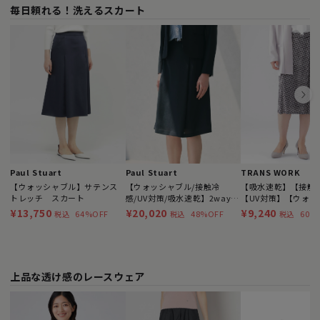
毎日頼れる！洗えるスカート
Paul Stuart
Paul Stuart
TRANS WORK
【ウォッシャブル】サテンス
【ウォッシャブル/接触冷
【吸水速乾】【接触
トレッチ スカート
感/UV対策/吸水速乾】2wayス
【UV対策】【ウォッ
トレッチカラミ スカート
ル】3Dジオメトリッ
¥13,750
¥20,020
¥9,240
64%OFF
48%OFF
60%
税込
税込
税込
トフレアスカート
上品な透け感のレースウェア