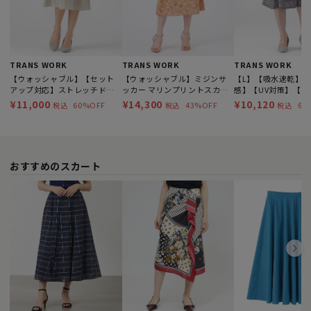
TRANS WORK
TRANS WORK
TRANS WORK
【ウォッシャブル】【セット
【ウォッシャブル】ミジンサ
【L】【吸水速乾】
アップ対応】ストレッチドビ
ッカー マリンプリントスカー
感】【UV対策】【ウ
ープリーツスカート
ト
ブル】3Dジオメトリ
¥11,000
¥14,300
¥10,120
60%OFF
43%OFF
60
税込
税込
税込
ントフレアスカート
おすすめのスカート