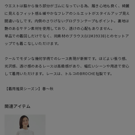
ウエストは脇から後ろ部分がゴムになっている為、履き心地も良く、綺麗
に見えるフィット感＆緩やかなフレアのシルエットがスタイルアップ見え
間違いなしです。内側のさりげないグログランテープもポイント。裏地は
艶のあるサテン素材を使用しており、透けの心配もありません。
単品での着回しだけでなく、同素材のブラウス(U1M39338)とのセットア
ップでも着こなしいただけます。
クールでモダンな幾何学柄でのレース表現が新鮮です。ほどよい張り感、
光沢感、透け感のあるレースは高級感があり、幅広いシーンや用途で安心
して着用いただけます。レースは、トルコのBROCHE社製です。
【着用推奨シーズン】春～秋
関連アイテム