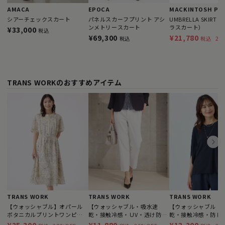
AMACA
EPOCA
シアーチェックスカート
パネルスカーフプリント アシ
UMBRELLA SKIR
ンメトリースカート
ラスカート）
¥33,000
税込
¥69,300
¥21,780
29
税込
税込
TRANS WORKのおすすめアイテム
TRANS WORK
TRANS WORK
TRANS WORK
【ウォッシャブル】オパール
【ウォッシャブル・吸水速
【ウォッシャブル・
ボタニカルプリントワンピー
乾・接触冷感・ＵV・透け防】
乾・接触冷感・防し
ス
ドライオックスパンツ
わ）】GARUDA TWIS