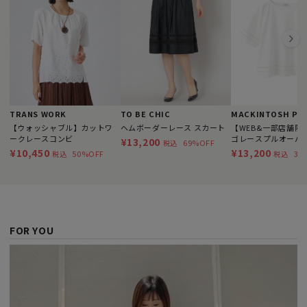
TRANS WORK
TO BE CHIC
【ウォッシャブル】カットワ
ヘムボーダーレース スカート
【WEB&一部店舗限
ークレースコンビ
ゴレースプルオーバ
¥13,200
69%OFF
税込
¥10,450
¥13,200
50%OFF
33
税込
税込
FOR YOU