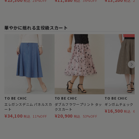
¥25,300
¥11,880
¥13,200
28%OFF
36%OFF
20
税込
税込
税込
COMPACTカットソ
華やかに揺れる主役級スカート
TO BE CHIC
TO BE CHIC
TO BE CHIC
エレガンスデニム パネルスカ
ダブルフラワープリント タッ
ギンガムチェック ス
ート
クスカート
¥16,500
62
税込
¥34,100
¥20,900
11%OFF
53%OFF
税込
税込