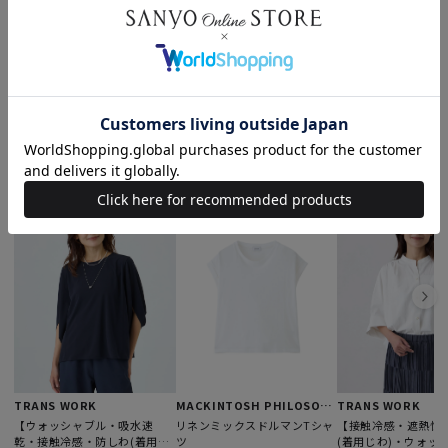
TRANS WORK｜SUMMER SALE PICK UP ITEM
もっと見る
このアイテムを見た人はこんなアイテムも見ています
TRANS WORK
MACKINTOSH PHILOSOPHY
TRANS WORK
【ウォッシャブル・吸水速
リネンミックスドルマンTシャ
【接触冷感・遮熱性
乾・接触冷感・防しわ(着用じ
ツ
(着用じわ)・ウォッ