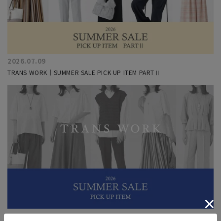
2026.07.09
TRANS WORK｜SUMMER SALE PICK UP ITEM PARTⅡ
2026.06.26