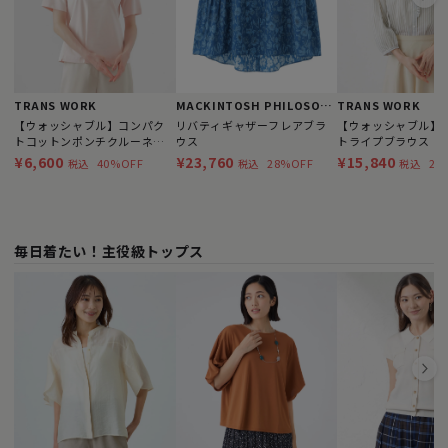
TRANS WORK
MACKINTOSH PHILOSOPHY
TRANS WORK
【ウォッシャブル】コンパク
リバティギャザーフレアブラ
【ウォッシャブル】
トコットンポンチクルーネッ
ウス
トライプブラウス
クカットソー
¥6,600
¥23,760
¥15,840
40%OFF
28%OFF
24
税込
税込
税込
毎日着たい！主役級トップス