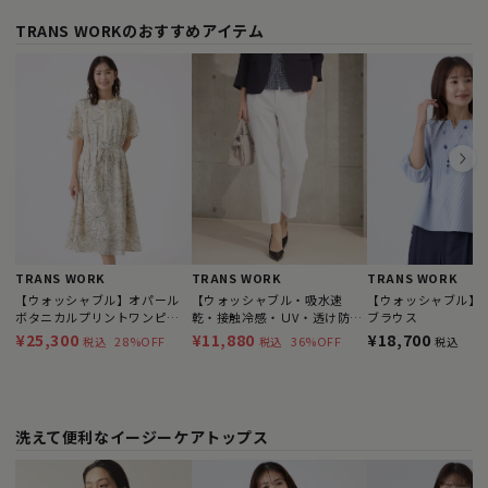
TRANS WORKのおすすめアイテム
TRANS WORK
TRANS WORK
TRANS WORK
【ウォッシャブル】オパール
【ウォッシャブル・吸水速
【ウォッシャブル】
ボタニカルプリントワンピー
乾・接触冷感・ＵV・透け防】
ブラウス
ス
ドライオックスパンツ
¥25,300
¥11,880
¥18,700
28%OFF
36%OFF
税込
税込
税込
洗えて便利なイージーケアトップス