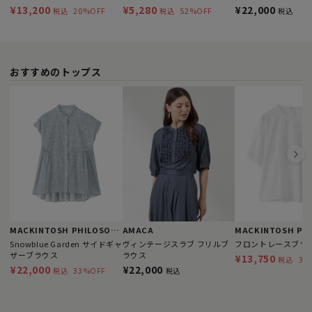
わ）】GARUDA TWISTY
ソフトライプライタ
¥13,200
¥5,280
¥22,000
20%OFF
52%OFF
税込
税込
税込
COMPACTカットソー
ス
おすすめのトップス
MACKINTOSH PHILOSOPHY
AMACA
Snowblue Garden サイドギャ
ヴィンテージスラブ フリルブ
フロントレースブラ
ザーブラウス
ラウス
¥13,750
38
税込
¥22,000
¥22,000
33%OFF
税込
税込