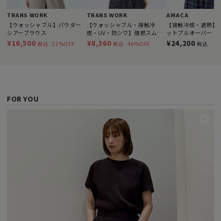
TRANS WORK
TRANS WORK
AMACA
【ウォッシャブル】パウダー
【ウォッシャブル・接触冷
【接触冷感・遮熱】
シアーブラウス
感・UV・防シワ】強撚スムー
ットプルオーバー
スカットソー
¥16,500
¥8,360
¥24,200
21%OFF
46%OFF
税込
税込
税込
FOR YOU