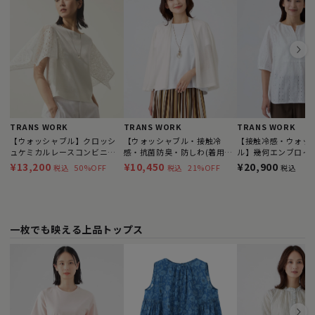
TRANS WORK
TRANS WORK
TRANS WORK
【ウォッシャブル】クロッシ
【ウォッシャブル・接触冷
【接触冷感・ウォッ
ュケミカルレースコンビニッ
感・抗菌防臭・防しわ(着用じ
ル】幾何エンブロイ
トプルオーバー
わ)】リバーフライスカーディ
ース×スムースカッ
¥13,200
¥10,450
¥20,900
50%OFF
21%OFF
税込
税込
税込
ガン
一枚でも映える上品トップス