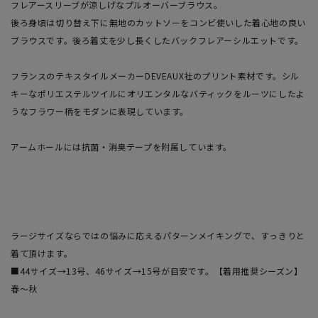
フレアースリーブが涼しげなプルオーバーブラウス。
後ろ身頃は切り替え下に無地のカットソーをコンビ使いした着心地の良い
ブラウスです。後ろ着丈を少し長くしたバックフレアーシルエットです。
フランスのテキスタイルメーカーDEVEAUX社のプリント素材です。シル
キーなポリエステルツイルにオリエンタルなバティックをルーツにしたよ
うなフラワー柄をモダンに表現しています。
アームホールには抗菌・消臭テープを附属しています。
ラージサイズならではの悩みに応えるパターンメイキングで、すっきりと
着て頂けます。
■44サイズ→13号、46サイズ→15号が目安です。【着用推奨シーズン】
春～秋