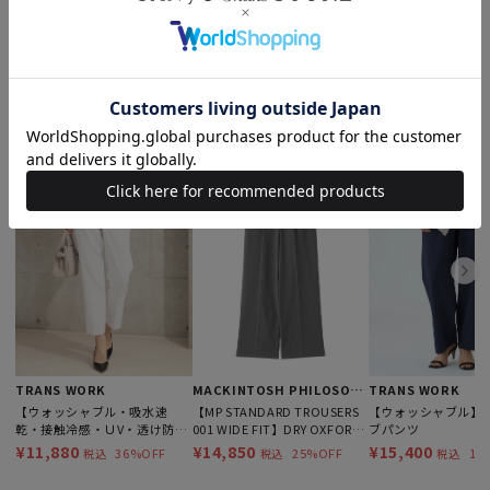
もっと見る
このアイテムを見た人はこんなアイテムも見ています
TRANS WORK
MACKINTOSH PHILOSOPHY
TRANS WORK
【ウォッシャブル・吸水速
【MP STANDARD TROUSERS
【ウォッシャブル】
乾・接触冷感・ＵV・透け防】
001 WIDE FIT】DRY OXFORD
ブパンツ
ドライオックスパンツ
製
¥11,880
¥14,850
¥15,400
36%OFF
25%OFF
18
税込
税込
税込