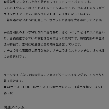
脚長効果でスタイルを良く見せるワイドストレートパンツです。
少しハイウエストのワイドストレートシルエットで、ウエストのタブがデ
ザインポイントです。後ろウエストはゴム仕様になっています。
下着が透けないように配慮して、ポケットの袋布を大きめにしています。
手漉き和紙のような繊細な凹凸感を持ち、さらっとした心地の良い風合い
と、合繊繊維ならではの機能性を両立させた素材です。繊維内部の中空構
造が特徴で、素材に軽量感と反発感を生み出しています。
ナチュラルな表面感と適度な光沢、ナチュラルなストレッチ性、はっ水性
のある素材です。
ラージサイズならではの悩みに応えるパターンメイキングで、すっきりと
着て頂けます。
■44サイズ→13号、46サイズ→15号が目安です。【着用推奨シーズン】
春～秋
関連アイテム