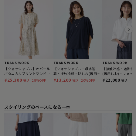
TRANS WORK
TRANS WORK
TRANS WORK
【ウォッシャブル】オパール
【ウォッシャブル・吸水速
【接触冷感・遮熱性
ボタニカルプリントワンピー
乾・接触冷感・防しわ(着用じ
(着用じわ)・ウォッ
ス
わ）】GARUDA TWISTY
ソフトライプライタ
¥25,300
¥13,200
¥22,000
28%OFF
20%OFF
税込
税込
税込
COMPACTカットソー
ス
スタイリングのベースになる一本