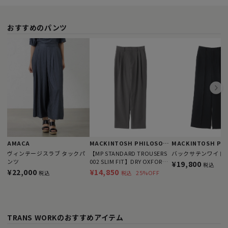
おすすめのパンツ
AMACA
MACKINTOSH PHILOSOPHY
ヴィンテージスラブ タックパ
【MP STANDARD TROUSERS
バックサテンワイド
ンツ
002 SLIM FIT】DRY OXFORD
¥19,800
税込
製
¥22,000
¥14,850
25%OFF
税込
税込
TRANS WORKのおすすめアイテム