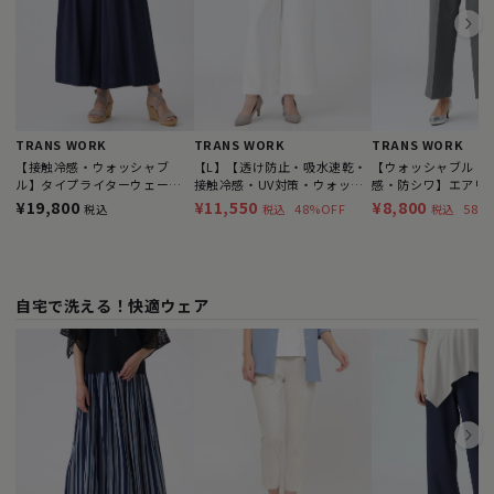
TRANS WORK
TRANS WORK
TRANS WORK
【接触冷感・ウォッシャブ
【L】【透け防止・吸水速乾・
【ウォッシャブル・
ル】タイプライターウェーブ
接触冷感・UV対策・ウォッシ
感・防シワ】エアリ
パンツ
ャブル】ドライオックスパン
テッドパンツ
¥19,800
¥11,550
¥8,800
48%OFF
58%
税込
税込
税込
ツ
自宅で洗える！快適ウェア