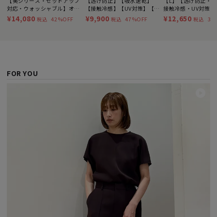
【美シリーズ・セットアップ
【透け防止】【吸水速乾】
【L】【透け防止・
対応・ウォッシャブル】オッ
【接触冷感】【UV対策】【ウ
接触冷感・UV対策・
クスストレッチパンツ
ォッシャブル】ドライオック
ャブル】ドライオッ
¥14,080
¥9,900
¥12,650
42%OFF
47%OFF
39
税込
税込
税込
スストレートパンツ
ツ
FOR YOU