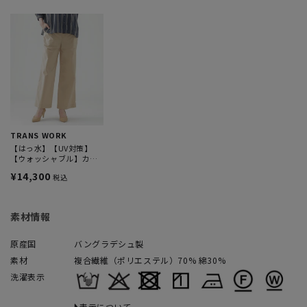
TRANS WORK
【はっ水】【UV対策】
【ウォッシャブル】カミ
フワイドストレートパン
¥14,300
税込
ツ
素材情報
原産国
バングラデシュ製
素材
複合繊維（ポリエステル）70% 綿30%
洗濯表示
表示について