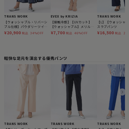
TRANS WORK
EVEX by KRIZIA
TRANS WORK
【ウォッシャブル・リバーシ
【接触冷感】【UVカット】
【L】【ウォッシャ
ブル仕様】パウダリーツイル
【ウォッシャブル】メリルハ
スラブパンツ
パンツ
イテンションクロップドパン
¥20,900
¥7,700
¥16,500
34%OFF
46%OFF
21
税込
税込
税込
ツ
軽快な足元を演出する優秀パンツ
TRANS WORK
TRANS WORK
TRANS WORK