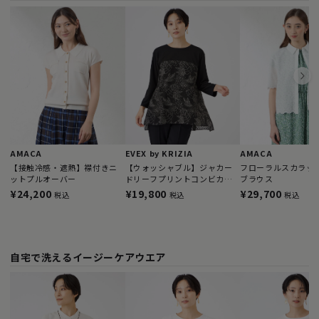
AMACA
EVEX by KRIZIA
AMACA
【接触冷感・遮熱】襟付きニ
【ウォッシャブル】ジャカー
フローラルスカラップ
ットプルオーバー
ドリーフプリントコンビカッ
ブラウス
トソー
¥24,200
¥19,800
¥29,700
税込
税込
税込
自宅で洗えるイージーケアウエア