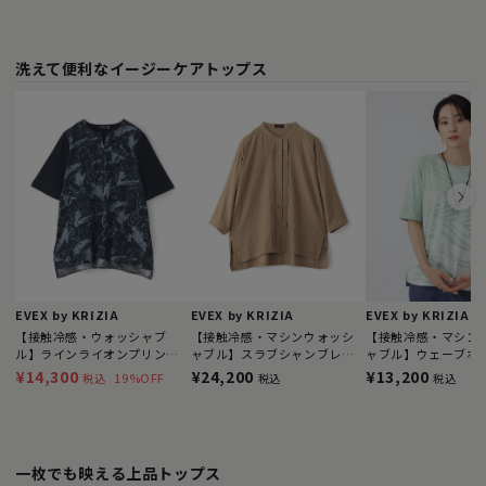
洗えて便利なイージーケアトップス
EVEX by KRIZIA
EVEX by KRIZIA
EVEX by KRIZIA
【接触冷感・ウォッシャブ
【接触冷感・マシンウォッシ
【接触冷感・マシン
ル】ラインライオンプリント
ャブル】スラブシャンブレー
ャブル】ウェーブホ
コンビカットソー
バンドカラーブラウス
ットソー
¥14,300
¥24,200
¥13,200
19%OFF
税込
税込
税込
一枚でも映える上品トップス