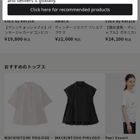
EVEX by KRIZIA
AMACA
EVEX by KRIZIA
【マシンウォッシャブル】パ
ヴィンテージスラブ フリルブ
【吸水速乾・マシン
ンサージャカードコンビカッ
ラウス
ャブル】ボタニカル
トソー
ドルマンブラウス
¥19,800
¥22,000
¥24,200
税込
税込
税込
おすすめのトップス
MACKINTOSH PHILOSOPHY
MACKINTOSH PHILOSOPHY
Paul Stuart