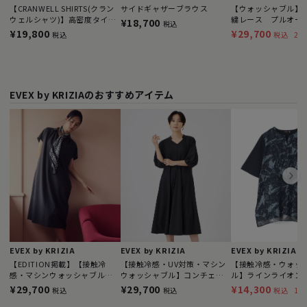
【CRANWELL SHIRTS(クラン
サイドギャザーブラウス
【ウォッシャブル】
ウェルシャツ)】高密度タイプ
繍レース プルオー
¥18,700
税込
ライター
¥19,800
¥29,700
25
税込
税込
EVEX by KRIZIAのおすすめアイテム
EVEX by KRIZIA
EVEX by KRIZIA
EVEX by KRIZIA
【EDITION掲載】【接触冷
【接触冷感・UV対策・マシン
【接触冷感・ウォッ
感・マシンウォッシャブル】
ウォッシャブル】コンチェロ
ル】ラインライオン
リネンライクスキッパーワン
フレアワンピース
コンビカットソー
¥29,700
¥29,700
¥14,300
19
税込
税込
税込
ピース