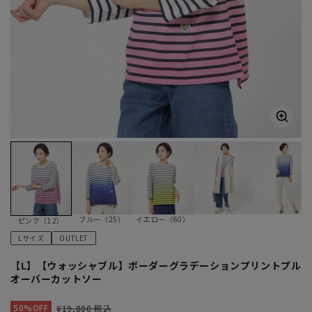
ブルー（25）
イエロー（60）
ピンク（12）
Lサイズ
OUTLET
【L】【ウォッシャブル】ボーダーグラデーションプリントプル
オーバーカットソー
50%OFF
¥19,800 税込