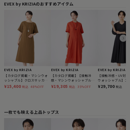
EVEX by KRIZIAのおすすめアイテム
EVEX by KRIZIA
EVEX by KRIZIA
EVEX by KRIZIA
【カタログ掲載・マシンウォ
【カタログ掲載】【接触冷
【接触冷感・UV対策
ッシャブル】クロスサッカー
感・マシンウォッシャブル】
ウォッシャブル】コ
サックワンピース
ファージュストレッチワンピ
フレアワンピース
¥15,400
¥19,305
¥29,700
48%OFF
35%OFF
税込
税込
税込
ース
一枚でも映える上品トップス