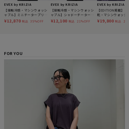
EVEX by KRIZIA
EVEX by KRIZIA
EVEX by KRIZIA
【接触冷感・マシンウォッシ
【接触冷感・マシンウォッシ
【EDITION掲載】
ャブル】ミニチータープリン
ャブル】シャドーチータード
乾・マシンウォッシ
トコンチェロカットソー
ットクルーネックカットソー
ラインライオンプリ
¥12,870
¥12,100
¥19,800
35%OFF
21%OFF
22
税込
税込
税込
ウス
FOR YOU