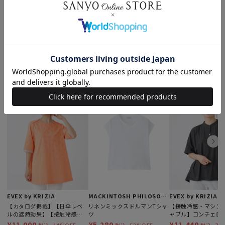
もっと見る
このアイテムを見た人はこんなアイテムも見ています
EVEX by KRIZIA
MACKINTOSH PHILOSOPHY
EVEX by KRIZIA
【カタログ掲載】【日傘レベ
リネンミックスドルマンTシャ
【接触冷感・マシン
ルの遮熱効果】【接触冷感・
ツ
ャブル】コンチェロ
UV対策・ウォッシャブル】ミ
バーブラウス
¥11,000
¥5,280
¥11,440