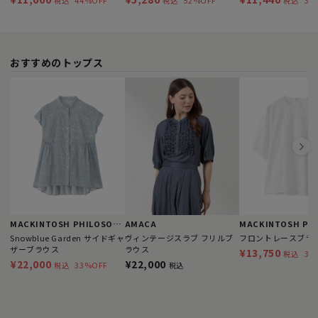
44%OFF
52%OFF
35
税込
税込
税込
ネラルテックスチュニックカ
ットソー
おすすめのトップス
MACKINTOSH PHILOSOPHY
AMACA
Snowblue Garden サイドギャ
ヴィンテージスラブ フリルブ
フロントレースブラ
ザーブラウス
ラウス
¥13,750
38
税込
¥22,000
¥22,000
33%OFF
税込
税込