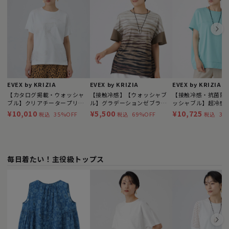
EVEX by KRIZIA
EVEX by KRIZIA
EVEX by KRIZIA
【カタログ掲載・ウォッシャ
【接触冷感】【ウォッシャブ
【接触冷感・抗菌防
ブル】クリアチータープリン
ル】グラデーションゼブラカ
ッシャブル】超冷感
トカットソー
ットソー
ホットフィットカッ
¥10,010
¥5,500
¥10,725
35%OFF
69%OFF
35
税込
税込
税込
毎日着たい！主役級トップス