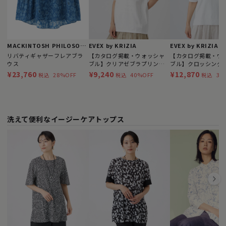
MACKINTOSH PHILOSOPHY
EVEX by KRIZIA
EVEX by KRIZIA
リバティギャザーフレアブラ
【カタログ掲載・ウォッシャ
【カタログ掲載・ウ
ウス
ブル】クリアゼブラプリント
ブル】クロッシング
カットソー
ニットプルオーバー
¥23,760
¥9,240
¥12,870
28%OFF
40%OFF
35
税込
税込
税込
洗えて便利なイージーケアトップス