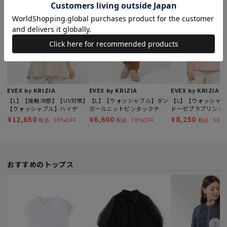
EVEX by KRIZIA
EVEX by KRIZIA
EVEX by KRIZIA
【L】【接触冷感】【UV対策】
【L】【ウォッシャブル】ダン
【L】【ウォッシャ
【ウォッシャブル】ハイゲー
ボールニットピンタックテー
ドーゼブラプリント
ジメリルチュニックカットソ
パードパンツ
ー
¥12,650
¥6,600
¥8,250
50%OFF
70%OFF
50%
税込
税込
税込
ー
おすすめのトップス