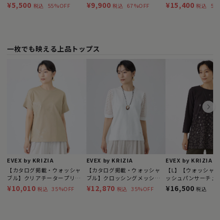
ブラプリントワンピース
ブル】リネンライク
¥5,500
¥9,900
¥15,400
55%OFF
67%OFF
50
税込
税込
税込
ーワンピース
一枚でも映える上品トップス
EVEX by KRIZIA
EVEX by KRIZIA
EVEX by KRIZIA
【カタログ掲載・ウォッシャ
【カタログ掲載・ウォッシャ
【L】【ウォッシャ
ブル】クリアチータープリン
ブル】クロッシングメッシュ
ッシュパンサーチュ
トカットソー
ニットプルオーバー
ットソー
¥10,010
¥12,870
¥16,500
35%OFF
35%OFF
税込
税込
税込