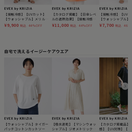
EVEX by KRIZIA
EVEX by KRIZIA
EVEX by KRIZIA
【接触冷感】【UVカット】
【カタログ掲載】【日傘レベ
【接触冷感】【UVカ
【ウォッシャブル】メリルハ
ルの遮熱効果】【接触冷感・
【ウォッシャブル】
イテンションワイドパンツ
UV対策・ウォッシャブル】ミ
イテンションクロッ
¥9,900
¥11,000
¥7,700
44%OFF
44%OFF
46%
税込
税込
税込
ネラルテックスチュニックカ
ツ
ットソー
自宅で洗えるイージーケアウエア
EVEX by KRIZIA
EVEX by KRIZIA
EVEX by KRIZIA
【ウォッシャブル】タイガー
【吸水速乾】【マシンウォッ
【カタログ掲載品】
パッチコットンカットソー
シャブル】ジオメトリックゼ
感】【UV対策】【ウ