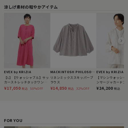
涼しげ素材の軽やかアイテム
EVEX by KRIZIA
MACKINTOSH PHILOSOPHY
EVEX by KRIZIA
【L】【ウォッシャブル】サッ
リネンミックススキッパーブ
【マシンウォッシャ
カーストレッチタックワンピ
ラウス
ンサージャカードコ
ース
ォンブラウス
¥17,050
¥14,850
¥24,200
50%OFF
32%OFF
税込
税込
税込
FOR YOU