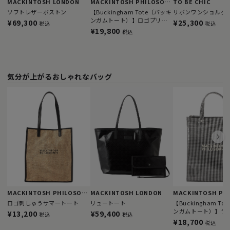
MACKINTOSH LONDON
MACKINTOSH PHILOSOPHY
TO BE CHIC
ソフトレザーボストン
【Buckingham Tote（バッキ
リボンワンショルダ
ンガムトート）】ロゴプリン
¥69,300
¥25,300
税込
税込
ト ランドスケ―プ型
¥19,800
税込
気分が上がるおしゃれなバッグ
MACKINTOSH PHILOSOPHY
MACKINTOSH LONDON
ロゴ刺しゅうサマートート
リュートート
【Buckingham T
ンガムトート）】ラ
¥13,200
¥59,400
税込
税込
ロゴ
¥18,700
税込