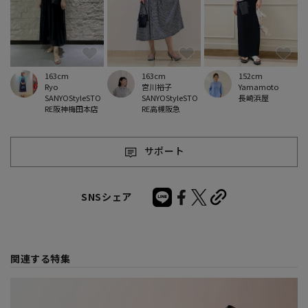
163cm
163cm
152cm
Ryo
宮川裕子
Yamamoto
SANYOStyleSTO
SANYOStyleSTO
長崎浜屋
RE阪神梅田本店
RE高槻阪急
サポート
SNSシェア
関連する特集