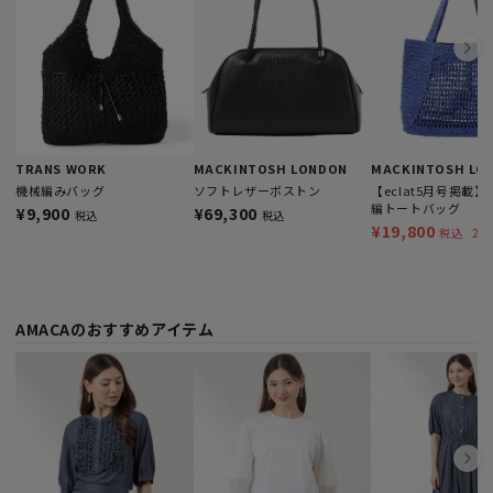
TRANS WORK
MACKINTOSH LONDON
MACKINTOSH LO
機械編みバッグ
ソフトレザーボストン
【eclat5月号掲載
編トートバッグ
¥9,900
¥69,300
税込
税込
¥19,800
22
税込
AMACAのおすすめアイテム