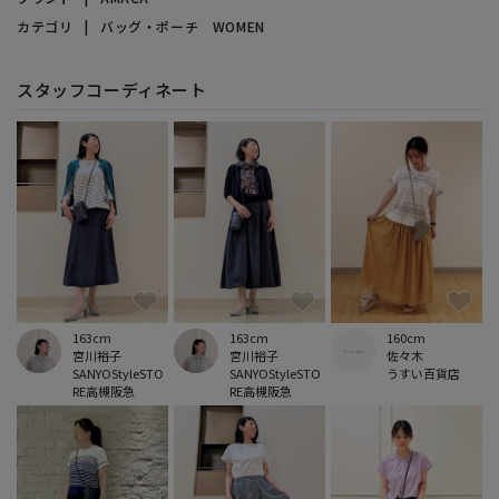
カテゴリ
バッグ・ポーチ WOMEN
スタッフコーディネート
163cm
163cm
160cm
宮川裕子
宮川裕子
佐々木
SANYOStyleSTO
SANYOStyleSTO
うすい百貨店
RE高槻阪急
RE高槻阪急