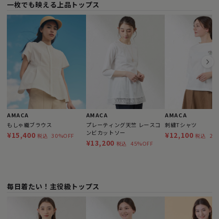
一枚でも映える上品トップス
AMACA
AMACA
AMACA
もしゃ織ブラウス
プレーティング天竺 レースコ
刺繍Tシャツ
ンビカットソー
¥15,400
¥12,100
30%OFF
21
税込
税込
¥13,200
45%OFF
税込
毎日着たい！主役級トップス