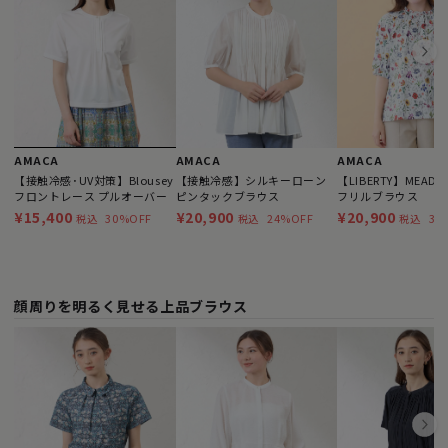
AMACA
AMACA
AMACA
【接触冷感･UV対策】Blousey
【接触冷感】シルキーローン
【LIBERTY】MEADO
フロントレース プルオーバー
ピンタックブラウス
フリルブラウス
¥15,400
¥20,900
¥20,900
30%OFF
24%OFF
30
税込
税込
税込
顔周りを明るく見せる上品ブラウス