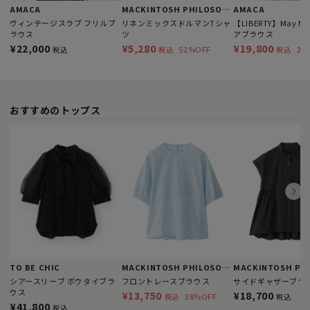
AMACA
MACKINTOSH PHILOSOPHY
AMACA
ヴィンテージスラブ フリルブ
リネンミックスドルマンTシャ
【LIBERTY】May Mo
ラウス
ツ
アブラウス
¥22,000
¥5,280
¥19,800
52%OFF
28
税込
税込
税込
おすすめのトップス
TO BE CHIC
MACKINTOSH PHILOSOPHY
シアースリーブ ボウタイブラ
フロントレースブラウス
サイドギャザーブラ
ウス
¥13,750
¥18,700
38%OFF
税込
税込
¥41,800
税込