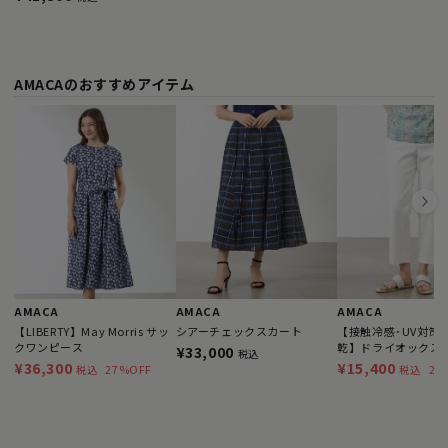
AMACAのおすすめアイテム
AMACA
AMACA
AMACA
【LIBERTY】May Morris サッ
シアーチェックスカート
【接触冷感･UV対策
クワンピース
乾】ドライオックス 
¥33,000
税込
ドパンツ
¥36,300
¥15,400
27%OFF
22
税込
税込