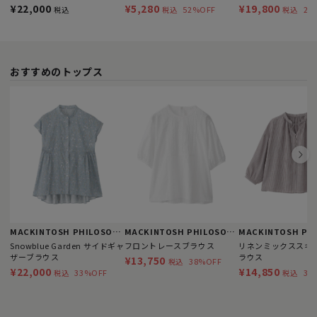
¥22,000
¥5,280
¥19,800
52%OFF
28
税込
税込
税込
おすすめのトップス
MACKINTOSH PHILOSOPHY
MACKINTOSH PHILOSOPHY
Snowblue Garden サイドギャ
フロントレースブラウス
リネンミックススキ
ザーブラウス
ラウス
¥13,750
38%OFF
税込
¥22,000
¥14,850
33%OFF
32
税込
税込