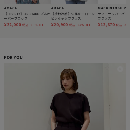
AMACA
AMACA
【LIBERTY】ORCHARD プルオ
【接触冷感】シルキーローン
サマーサッカーパフ
ーバーブラウス
ピンタックブラウス
ブラウス
¥22,000
¥20,900
¥12,870
26%OFF
24%OFF
35
税込
税込
税込
FOR YOU