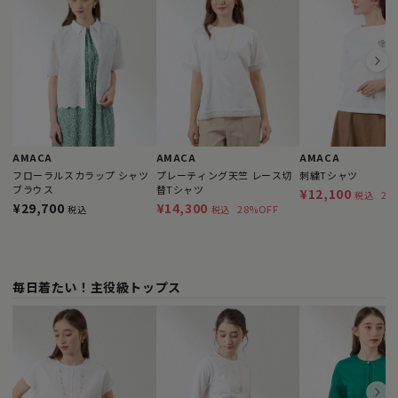
AMACA
AMACA
AMACA
フローラルスカラップ シャツ
プレーティング天竺 レース切
刺繍Tシャツ
ブラウス
替Tシャツ
¥12,100
21
税込
¥29,700
¥14,300
28%OFF
税込
税込
毎日着たい！主役級トップス