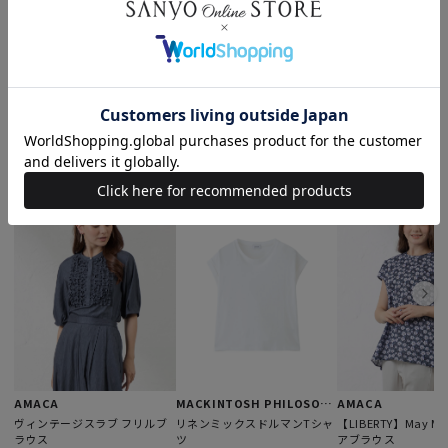
“一枚で美しく” 夏を纏うサマードレス
もっと見る
このアイテムを見た人はこんなアイテムも見ています
AMACA
MACKINTOSH PHILOSOPHY
AMACA
ヴィンテージスラブ フリルブ
リネンミックスドルマンTシャ
【LIBERTY】May Mo
ラウス
ツ
アブラウス