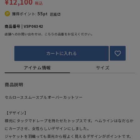
¥12,100
税込
55
獲得ポイント:
pt
詳細
商品番号 | V5P06342
店舗へのお問い合わせは、こちらの品番をお伝えください。
カートに入れる
アイテム情報
サイズ
商品説明
セルローススムースプルオーバーカットソー
【デザイン】
襟元にタックでドレープを持たせたトップスです。ヘムラインはなだらか
にカーブさせ、女性らしいデザインにしました。
ジャケットを羽織っても首元から程よく見えるデザインがポイントです。