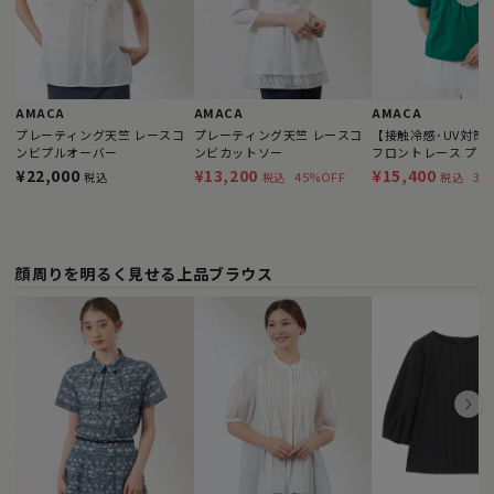
AMACA
AMACA
AMACA
プレーティング天竺 レースコ
プレーティング天竺 レースコ
【接触冷感･UV対策】B
ンビプルオーバー
ンビカットソー
フロントレース プル
¥22,000
¥13,200
¥15,400
45%OFF
30
税込
税込
税込
顔周りを明るく見せる上品ブラウス