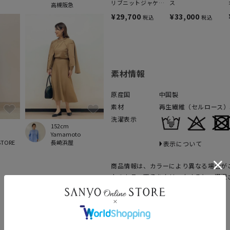
リブニットジャケッ
ス
高槻阪急
ト
¥29,700
¥33,000
税込
税込
素材情報
原産国
中国製
素材
再生繊維（セルロース）5
洗濯表示
152cm
Yamamoto
STORE
長崎浜屋
表示について
商品情報は、カラーにより異なる場合が
上のカラー画像をクリックすると、選択
ます。