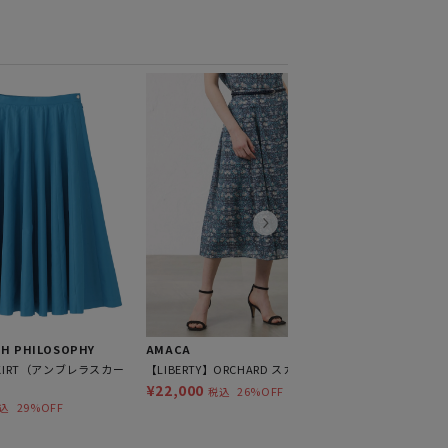
AMACA
シャンブレーデ
¥16,500
税
H PHILOSOPHY
AMACA
 SKIRT（アンブレラスカー
【LIBERTY】ORCHARD スカート
¥22,000
26%OFF
税込
29%OFF
込