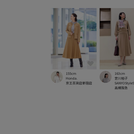
155cm
163cm
Honda.
宮川裕子
京王百貨店新宿店
SANYOStyle
高槻阪急