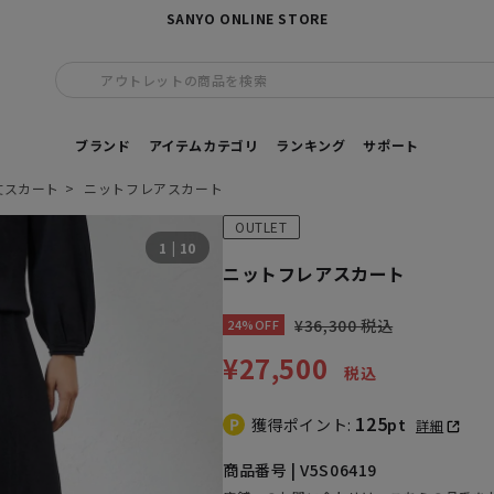
SANYO ONLINE STORE
アウトレットの商品を検索
ブランド
アイテムカテゴリ
ランキング
サポート
丈スカート
ニットフレアスカート
OUTLET
1
|
10
ニットフレアスカート
¥36,300 税込
24%OFF
¥27,500
税込
125
獲得ポイント:
pt
詳細
商品番号 | V5S06419