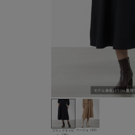
モデル身長165cm 着用
ベージュ（40）
ブラックネイビ
ー（29）