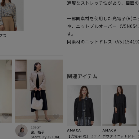
適度なストレッチ性があり、目面
一部同素材を使用した光電子(R)ニッ
や、ニットプルオーバー（V5N05
す。
プス
同素材のニットドレス（V5J1541
関連アイテム
163cm
AMACA
AMACA
宮川裕子
【光電子(R)】ミラノ
ボウタイニットドレ
SANYOStyleSTORE