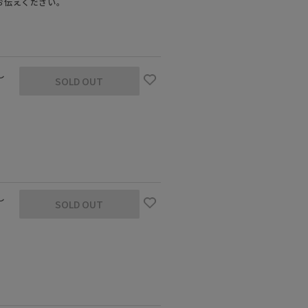
お伝えください。
し
SOLD OUT
し
SOLD OUT
 着用サイズ：38