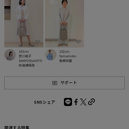
163cm
152cm
宮川裕子
Yamamoto
SANYOStyleSTO
長崎浜屋
RE高槻阪急
サポート
SNSシェア
関連する特集