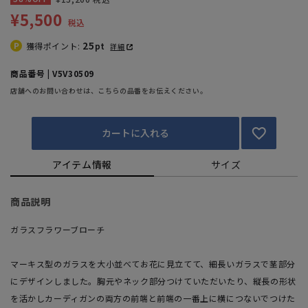
¥5,500
税込
25
獲得ポイント:
pt
詳細
商品番号 | V5V30509
店舗へのお問い合わせは、こちらの品番をお伝えください。
カートに入れる
アイテム情報
サイズ
商品説明
ガラスフラワーブローチ
マーキス型のガラスを大小並べてお花に見立てて、細長いガラスで茎部分
にデザインしました。胸元やネック部分つけていただいたり、縦長の形状
を活かしカーディガンの両方の前端と前端の一番上に横につないでつけた