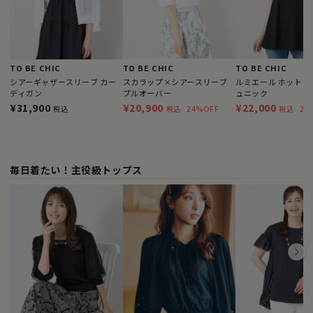
TO BE CHIC
TO BE CHIC
TO BE CHIC
シアーギャザースリーブ カー
スカラップ×シアースリーブ
ルミエール ホットフ
ディガン
プルオーバー
ュニック
¥31,900
¥20,900
¥22,000
24%OFF
23
税込
税込
税込
毎日着たい！主役級トップス