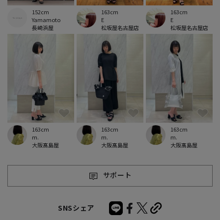
152cm
163cm
163cm
Yamamoto
E
E
長崎浜屋
松坂屋名古屋店
松坂屋名古屋店
163cm
163cm
163cm
m.
m.
m.
大阪髙島屋
大阪髙島屋
大阪髙島屋
サポート
SNSシェア