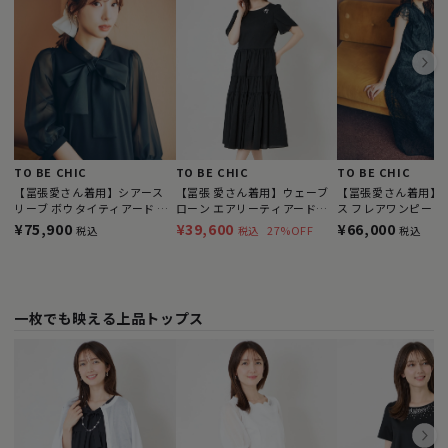
TO BE CHIC
TO BE CHIC
TO BE CHIC
【冨張愛さん着用】シアース
【冨張 愛さん着用】ウェーブ
【冨張愛さん着用】
リーブ ボウタイティアード ワ
ローン エアリーティアードド
ス フレアワンピース
ンピース
レス
¥75,900
¥39,600
¥66,000
27%OFF
税込
税込
税込
一枚でも映える上品トップス