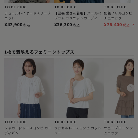
TO BE CHIC
TO BE CHIC
TO BE CHIC
チュールレイヤードスリーブ
【冨張 愛さん着用】パールペ
配色フリルコンビ カ
ニット
プラム ラメニットカーディガ
チュニック
ン
¥42,900
¥36,300
¥26,400
27
税込
税込
税込
1枚で着映えるフェミニントップス
TO BE CHIC
TO BE CHIC
TO BE CHIC
ジャカードレースコンビ カー
ラッセルレースコンビ カット
ウェーブローン ティ
ディガン
ソー
ュニック