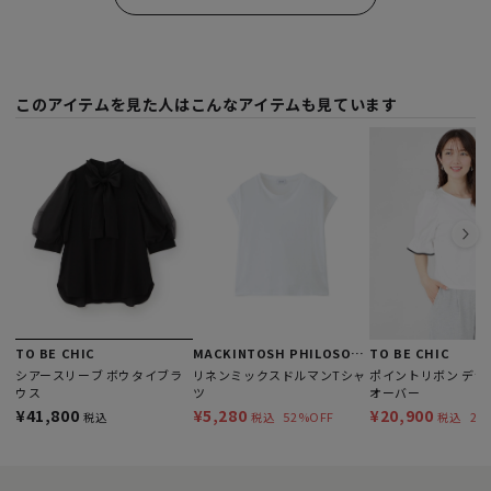
このアイテムを見た人はこんなアイテムも見ています
TO BE CHIC
MACKINTOSH PHILOSOPHY
TO BE CHIC
シアースリーブ ボウタイブラ
リネンミックスドルマンTシャ
ポイントリボン デザ
ウス
ツ
オーバー
¥41,800
¥5,280
¥20,900
52%OFF
21
税込
税込
税込