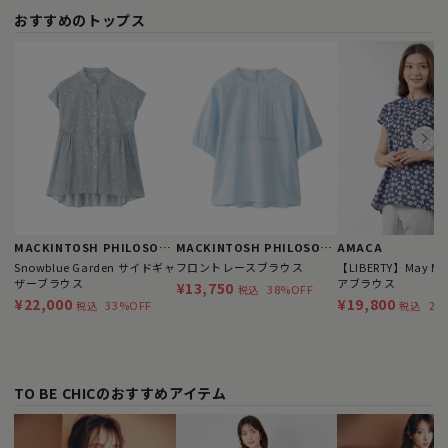
おすすめのトップス
MACKINTOSH PHILOSOPHY
MACKINTOSH PHILOSOPHY
AMACA
Snowblue Garden サイドギャ
フロントレースブラウス
【LIBERTY】May Mo
ザーブラウス
アブラウス
¥13,750
38%OFF
税込
¥22,000
¥19,800
33%OFF
28
税込
税込
TO BE CHICのおすすめアイテム