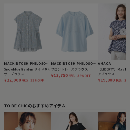
MACKINTOSH PHILOSOPHY
MACKINTOSH PHILOSOPHY
AMACA
Snowblue Garden サイドギャ
フロントレースブラウス
【LIBERTY】May Mo
ザーブラウス
アブラウス
¥13,750
38%OFF
税込
¥22,000
¥19,800
33%OFF
28
税込
税込
TO BE CHICのおすすめアイテム