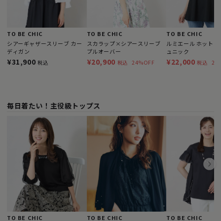
TO BE CHIC
TO BE CHIC
TO BE CHIC
シアーギャザースリーブ カー
スカラップ×シアースリーブ
ルミエール ホットフ
ディガン
プルオーバー
ュニック
¥31,900
¥20,900
¥22,000
24%OFF
23
税込
税込
税込
毎日着たい！主役級トップス
TO BE CHIC
TO BE CHIC
TO BE CHIC