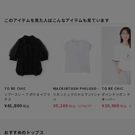
このアイテムを見た人はこんなアイテムも見ています
TO BE CHIC
MACKINTOSH PHILOSOPHY
TO BE CHIC
シアースリーブ ボウタイブラ
リネンミックスドルマンTシャ
ポイントリボン デザ
ウス
ツ
オーバー
¥41,800
¥5,280
¥20,900
52%OFF
21
税込
税込
税込
おすすめのトップス