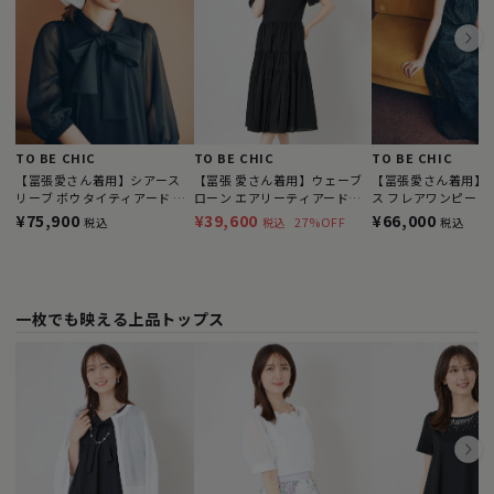
TO BE CHIC
TO BE CHIC
TO BE CHIC
【冨張愛さん着用】シアース
【冨張 愛さん着用】ウェーブ
【冨張愛さん着用】
リーブ ボウタイティアード ワ
ローン エアリーティアードド
ス フレアワンピース
ンピース
レス
¥75,900
¥39,600
¥66,000
27%OFF
税込
税込
税込
一枚でも映える上品トップス