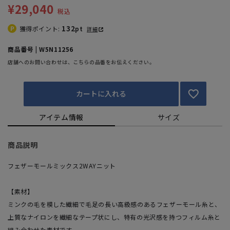
¥29,040
税込
132
獲得ポイント:
pt
詳細
商品番号 | W5N11256
店舗へのお問い合わせは、こちらの品番をお伝えください。
カートに入れる
アイテム情報
サイズ
商品説明
フェザーモールミックス2WAYニット
【素材】
ミンクの毛を模した繊細で毛足の長い高級感のあるフェザーモール糸と、
上質なナイロンを繊細なテープ状にし、特有の光沢感を持つフィルム糸と
組み合わせた素材です。