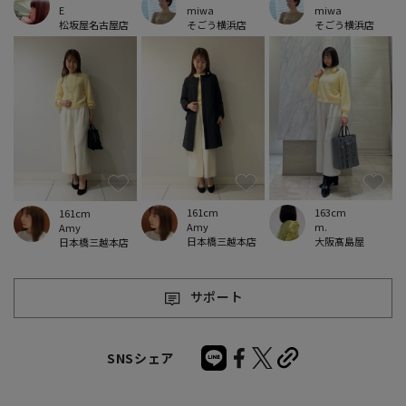
miwa
miwa
E
そごう横浜店
そごう横浜店
松坂屋名古屋店
161cm
163cm
161cm
Amy
m.
Amy
日本橋三越本店
大阪髙島屋
日本橋三越本店
サポート
SNSシェア