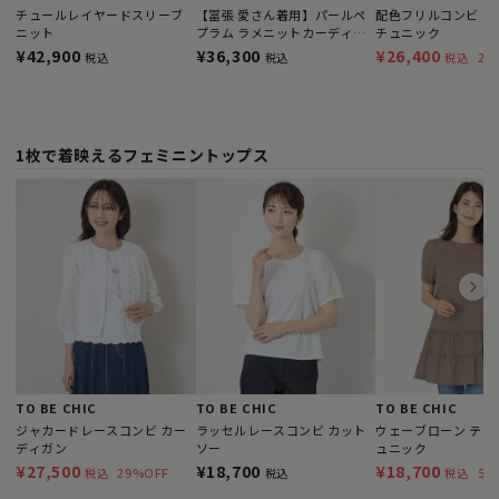
チュールレイヤードスリーブ
【冨張 愛さん着用】パールペ
配色フリルコンビ カ
ニット
プラム ラメニットカーディガ
チュニック
ン
¥42,900
¥36,300
¥26,400
27
税込
税込
税込
1枚で着映えるフェミニントップス
TO BE CHIC
TO BE CHIC
TO BE CHIC
ジャカードレースコンビ カー
ラッセルレースコンビ カット
ウェーブローン ティ
ディガン
ソー
ュニック
¥27,500
¥18,700
¥18,700
29%OFF
51
税込
税込
税込