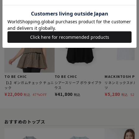
このアイテムを見た人はこんなアイテムも見ています
TO BE CHIC
TO BE CHIC
【L】ギンガムチェック チュニ
シアースリーブ ボウタイブラ
リネンミックスドル
ック
ウス
ツ
¥22,000
¥41,800
¥5,280
47%OFF
52%
税込
税込
税込
おすすめのトップス