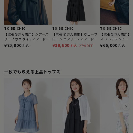
TO BE CHIC
TO BE CHIC
TO BE CHIC
【冨張愛さん着用】シアース
【冨張 愛さん着用】ウェーブ
【冨張愛さん着用】
リーブ ボウタイティアード ワ
ローン エアリーティアードド
ス フレアワンピース
ンピース
レス
¥75,900
¥39,600
¥66,000
27%OFF
税込
税込
税込
一枚でも映える上品トップス