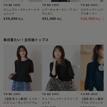
TO BE CHIC
TO BE CHIC
TO BE CHIC
デニムブリーズティアード チ
シアーギャザースリーブ カー
スカラップ×シアー
ュニック
ディガン
プルオーバー
¥39,600
¥31,900
¥20,900
24
税込
税込
税込
毎日着たい！主役級トップス
TO BE CHIC
TO BE CHIC
TO BE CHIC
【冨張 愛さん着用】ルミエー
チュールレイヤードスリーブ
【冨張 愛さん着用】
ル ビジューネックペプラムト
ニット
プラム ラメニットカ
ップス
ン