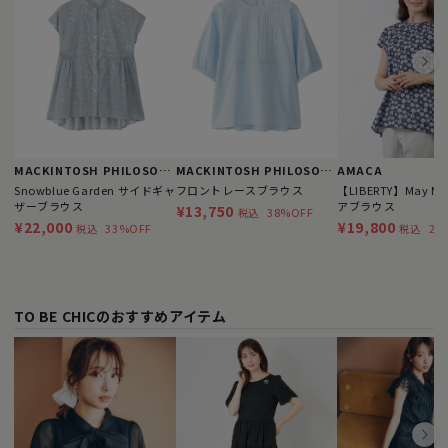
MACKINTOSH PHILOSOPHY
MACKINTOSH PHILOSOPHY
AMACA
Snowblue Garden サイドギャ
フロントレースブラウス
【LIBERTY】May Mo
ザーブラウス
アブラウス
¥13,750
38%OFF
税込
¥22,000
¥19,800
33%OFF
28
税込
税込
TO BE CHICのおすすめアイテム