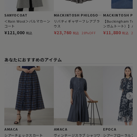
SANYOCOAT
MACKINTOSH PHILOSOPHY
＜Rain Wool＞バルマカーン
リバティギャザーフレアブラ
【Buckingham T
コート
ウス
ンガムトート）】バ
ムベア
¥121,000
¥23,760
¥11,880
28%OFF
28
税込
税込
税込
あなたにおすすめのアイテム
AMACA
AMACA
EPOCA
シアーチェックスカート
ヴィンテージスラブ シャツワ
シアーフローラルプリ