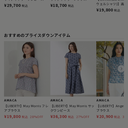
ウェルシャツ)】高
¥29,700
¥18,700
税込
税込
ライター
¥19,800
税込
おすすめのプライスダウンアイテム
AMACA
AMACA
AMACA
【LIBERTY】May Morris フレ
【LIBERTY】May Morris サッ
【LIBERTY】Angelic
アブラウス
クワンピース
ブラウス
¥19,800
¥36,300
¥20,900
28%OFF
27%OFF
30
税込
税込
税込