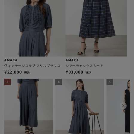
variant=49077404336440
variant=49259296391480
variant=49259300127032
variant=49302524920120
variant=49100768280888
variant=49378327494968
variant=49043455607096
variant=49304252121400
variant=49400342544696
variant=49324041404728
AMACA
AMACA
ヴィンテージスラブ フリルブラウス
シアーチェックスカート
¥22,000
¥33,000
税込
税込
3
4
5