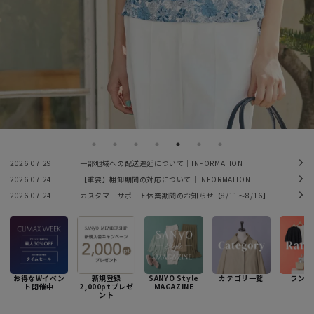
2026.07.29
一部地域への配送遅延について｜INFORMATION
2026.07.24
【重要】棚卸期間の対応について｜INFORMATION
2026.07.24
カスタマーサポート休業期間のお知らせ【8/11〜8/16】
お得なWイベン
新規登録
SANYO Style
カテゴリ一覧
ランキ
ト開催中
2,000ptプレゼ
MAGAZINE
ント