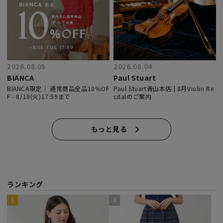
2026.08.05
2026.08.04
BIANCA
Paul Stuart
BIANCA限定｜ 通常商品全品10％OF
Paul Stuart青山本店 | 8月Violin Re
F - 8/18(火)17:59まで
citalのご案内
もっと見る
ランキング
https://store.sanyo-
https://store.sanyo-
https://store.sanyo-
https://store.sanyo-
https://store.sanyo-
https://store.sanyo-
https://store.sanyo-
https://store.sanyo-
https://store.sanyo-
https://store.sanyo-
1
2
shokai.co.jp/products/T1A90032?
shokai.co.jp/products/H5B05450?
shokai.co.jp/products/H5B14470?
shokai.co.jp/products/G5B04454?
shokai.co.jp/products/H5F02430?
shokai.co.jp/products/M5B04462?
shokai.co.jp/products/H5A02421?
shokai.co.jp/products/T1A56404?
shokai.co.jp/products/U5A15480?
shokai.co.jp/products/G5B17478?