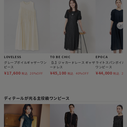
LOVELESS
TO BE CHIC
EPOCA
グレープボイルギャザーワン
【L】ジャカードレース ギャザ
ライトスパンボイル 
ピース
ードレス
ワンピース
¥17,600
¥45,100
¥44,000
20%OFF
40%OFF
20
税込
税込
税込
ディテールが光る主役級ワンピース