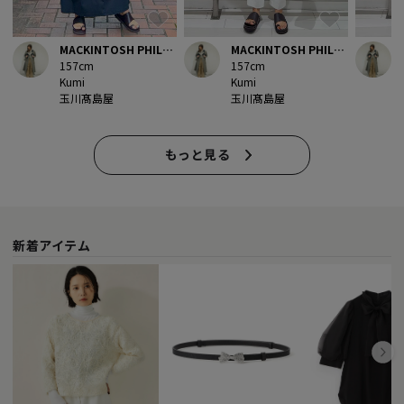
MACKINTOSH PHILO
MACKINTOSH PHILO
157cm
SOPHY
157cm
SOPHY
Kumi
Kumi
玉川髙島屋
玉川髙島屋
もっと見る
新着アイテム