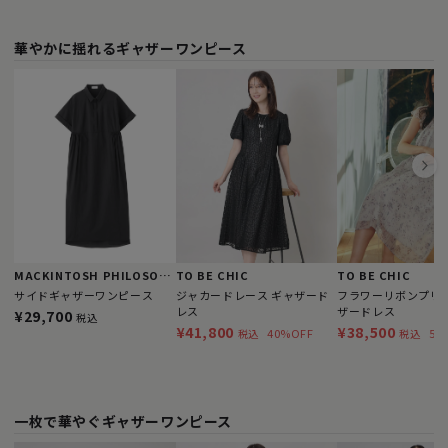
華やかに揺れるギャザーワンピース
MACKINTOSH PHILOSOPHY
TO BE CHIC
TO BE CHIC
サイドギャザーワンピース
ジャカードレース ギャザード
フラワーリボンプリン
レス
ザードレス
¥29,700
税込
¥41,800
¥38,500
40%OFF
57
税込
税込
一枚で華やぐギャザーワンピース