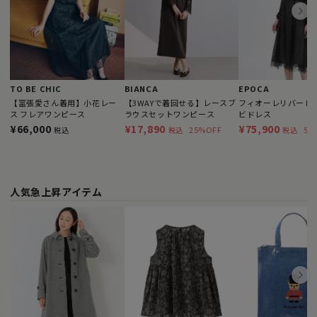
TO BE CHIC
BIANCA
EPOCA
【冨張愛さん着用】小花レー
【3WAYで着回せる】レースブ
フィオーレリバーレー
ス フレアワンピース
ラウスセットワンピース
ビドレス
¥66,000
¥17,890
¥75,900
25%OFF
51
税込
税込
税込
人気急上昇アイテム