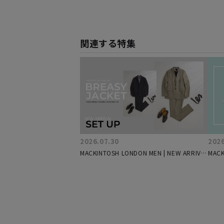
関連する特集
2026.07.30
2026
MACKINTOSH LONDON MEN | NEW ARRIVAL
MAC
-BREASY JACKET -
Mid-
ラッ
選