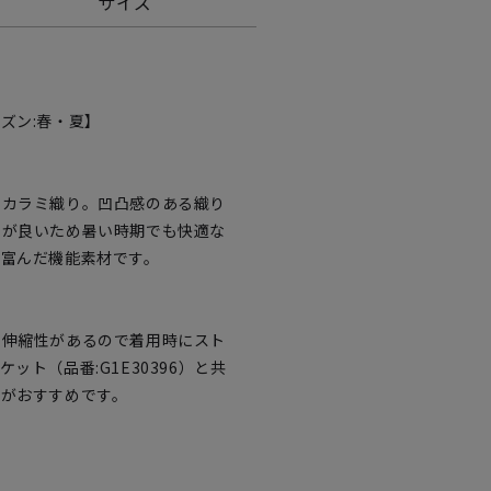
サイズ
ズン:春・夏】
のカラミ織り。凹凸感のある織り
性が良いため暑い時期でも快適な
に富んだ機能素材です。
に伸縮性があるので着用時にスト
ット（品番:G1E30396）と共
用がおすすめです。