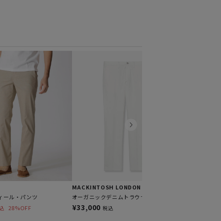
EPOCA UOM
【LEON別注】
クリースパンツ
¥29,700
税
MACKINTOSH LONDON
オーガニックデニムトラウザーズ
ィール・パンツ
¥33,000
28%OFF
税込
込