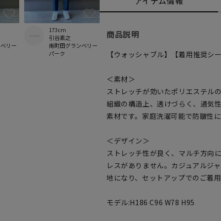
アイテム情報
173cm
商品説明
引谷素之
ンベリー
南町田グランベリー
【ウォッシャブル】【着用推奨シー
パーク
＜素材＞
ストレッチが効いたポリエステル
組織の構造上、透けづらく、通気
素材です。家庭洗濯可能で防皺性
＜デザイン＞
ストレッチ性が良く、マルチ方向
レスがありません。カジュアルジャケ
地になり、セットアップでのご着
モデル:H186 C96 W78 H95