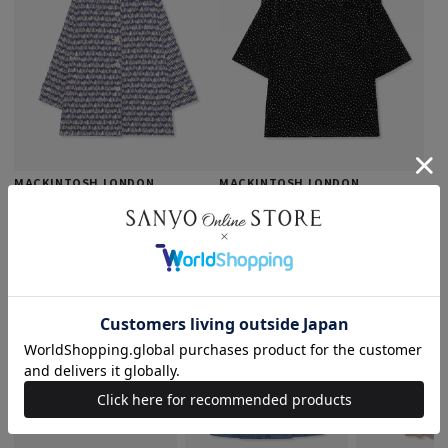
MACKINTOSH LONDON
MACKINTOSH LONDON
【eclat5月号掲載】【L】レインタフタ
【L】ドットプリントプリーツブラウス
プリントコート
¥42,900
税込
¥90,200
税込
3
4
5