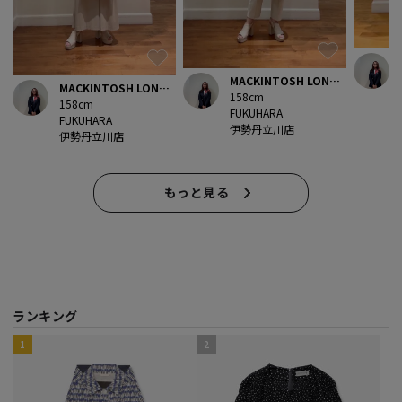
MACKINTOSH LONDO
MACKINTOSH LONDO
158cm
N
158cm
N
FUKUHARA
FUKUHARA
伊勢丹立川店
伊勢丹立川店
もっと見る
ランキング
https://store.sanyo-
https://store.sanyo-
https://store.sanyo-
https://store.sanyo-
https://store.sanyo-
https://store.sanyo-
https://store.sanyo-
https://store.sanyo-
https://store.sanyo-
https://store.sanyo-
1
2
shokai.co.jp/products/G5B04454?
shokai.co.jp/products/G5B17478?
shokai.co.jp/products/G5F77254?
shokai.co.jp/products/G5B21433?
shokai.co.jp/products/G5B81449?
shokai.co.jp/products/G5N26418?
shokai.co.jp/products/G5A17426?
shokai.co.jp/products/G5B14003?
shokai.co.jp/products/G5A85438?
shokai.co.jp/products/G5N20406?
variant=49302524952888
variant=49324041404728
variant=47398138511672
variant=48847811281208
variant=49304598675768
variant=49304609620280
variant=49319608123704
variant=48847752429880
variant=49310038753592
variant=49304612569400