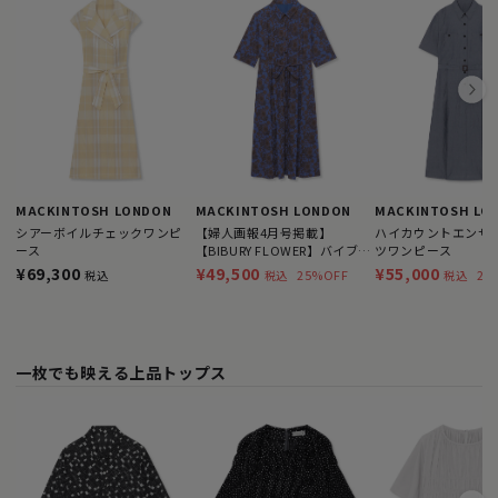
MACKINTOSH LONDON
MACKINTOSH LONDON
MACKINTOSH LO
シアーボイルチェックワンピ
【婦人画報4月号掲載】
ハイカウントエンザ
ース
【BIBURY FLOWER】バイブリ
ツワンピース
ーフラワースムースワンピー
¥69,300
¥49,500
¥55,000
25%OFF
21
税込
税込
税込
ス
一枚でも映える上品トップス