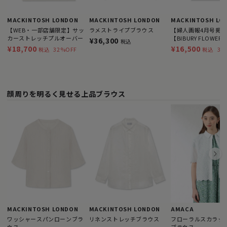
MACKINTOSH LONDON
MACKINTOSH LONDON
MACKINTOSH LO
【WEB・一部店舗限定】サッ
ラメストライプブラウス
【婦人画報4月号掲
カーストレッチプルオーバー
【BIBURY FLOWE
¥36,300
税込
グバイブリーＴシャ
¥18,700
¥16,500
32%OFF
35
税込
税込
顔周りを明るく見せる上品ブラウス
MACKINTOSH LONDON
MACKINTOSH LONDON
AMACA
ワッシャースパンローンブラ
リネンストレッチブラウス
フローラルスカラップ
ウス
ブラウス