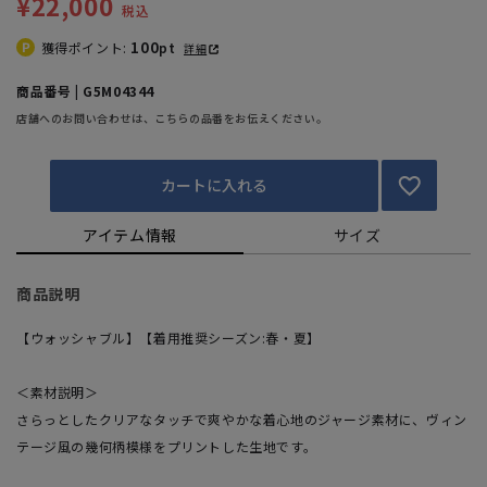
¥22,000
税込
100
獲得ポイント:
pt
詳細
商品番号 | G5M04344
店舗へのお問い合わせは、こちらの品番をお伝えください。
カートに入れる
アイテム情報
サイズ
商品説明
【ウォッシャブル】【着用推奨シーズン:春・夏】
＜素材説明＞
さらっとしたクリアなタッチで爽やかな着心地のジャージ素材に、ヴィン
テージ風の幾何柄模様をプリントした生地です。