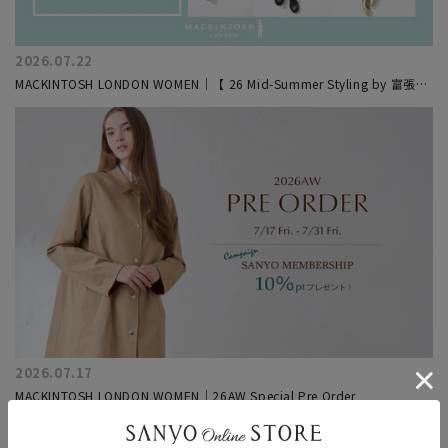
2026.07.22
MACKINTOSH LONDON WOMEN｜【 26 Mid-Summer Styling by 富張愛
#3】上品リラックスが叶う、サマートラベルスタイル３選
2026.07.17
MACKINTOSH LONDON WOMEN｜26AW Special Pre Order