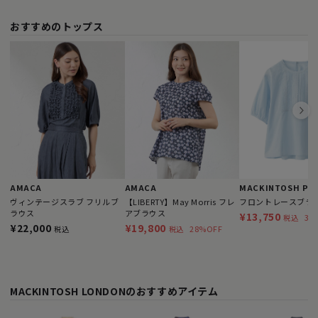
おすすめのトップス
AMACA
AMACA
ヴィンテージスラブ フリルブ
【LIBERTY】May Morris フレ
フロントレースブラ
ラウス
アブラウス
¥13,750
38
税込
¥22,000
¥19,800
28%OFF
税込
税込
MACKINTOSH LONDONのおすすめアイテム