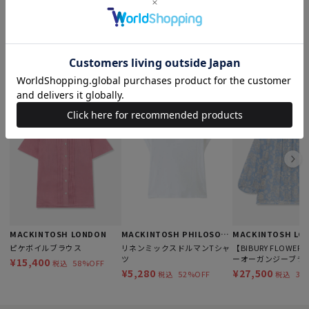
もっと見る
このアイテムを見た人はこんなアイテムも見ています
MACKINTOSH LONDON
MACKINTOSH PHILOSOPHY
MACKINTOSH LO
ピケボイルブラウス
リネンミックスドルマンTシャ
【BIBURY FLOWE
ツ
ーオーガンジーブラ
¥15,400
58%OFF
税込
¥5,280
¥27,500
52%OFF
31
税込
税込