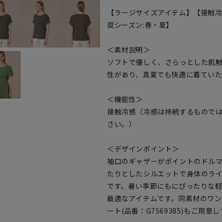
【ラージサイズアイテム】【接触
奨シーズン:春・夏】
＜素材説明＞
ソフトで優しく、さらっとした肌
性があり、真夏でも快適に着てい
＜機能性＞
接触冷感（冷感は持続するもので
さい。）
＜デザインポイント＞
袖口のギャザーがポイントのドル
たりとしたシルエットで身体のラ
です。暑い季節にもにぴったりな
最適なアイテムです。同素材のワンピ
ート(品番：G7S69385)もご用意