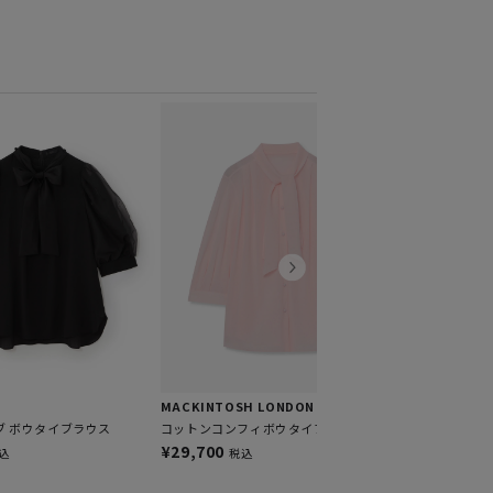
MACKINTOSH
Snowblue 
ス
¥22,000
税
MACKINTOSH LONDON
ブ ボウタイブラウス
コットンコンフィボウタイブラウス
¥29,700
込
税込