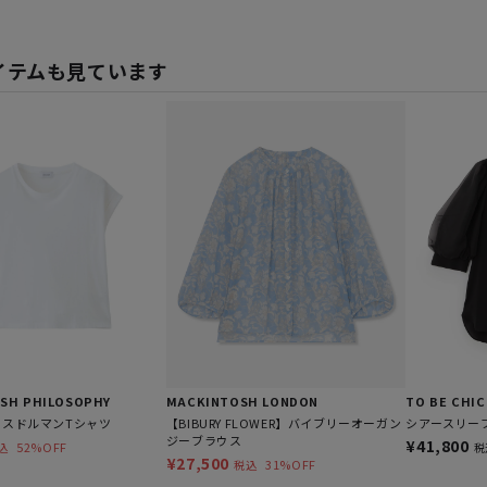
イテムも見ています
SH PHILOSOPHY
MACKINTOSH LONDON
TO BE CHIC
クスドルマンTシャツ
【BIBURY FLOWER】バイブリーオーガン
シアースリー
ジーブラウス
¥41,800
52%OFF
込
税
¥27,500
31%OFF
税込