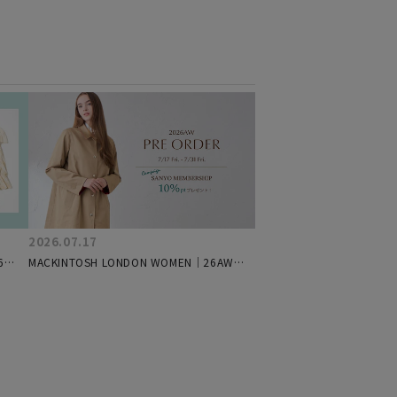
2026.07.17
6
MACKINTOSH LONDON WOMEN｜26AW
上品リ
Special Pre Order
イル３