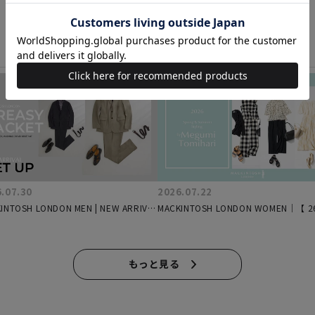
.07.30
2026.07.22
INTOSH LONDON MEN | NEW ARRIVAL
MACKINTOSH LONDON WOMEN｜【 2
ASY JACKET -
Mid-Summer Styling by 富張愛#3】
ラックスが叶う、サマートラベルスタ
選
もっと見る