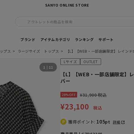
SANYO ONLINE STORE
アウトレットの商品を検索
ブランド
アイテムカテゴリ
ランキング
サポート
ップス
ラージサイズ トップス
【L】【WEB・一部店舗限定】レイン
Lサイズ
OUTLET
1
|
11
【L】【WEB・一部店舗限定】
バー
¥31,900 税込
28%OFF
¥23,100
税込
105
獲得ポイント:
pt
詳細