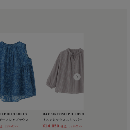
AMACA
【LIBERTY】An
¥20,900
税
H PHILOSOPHY
MACKINTOSH PHILOSOPHY
ザーフレアブラウス
リネンミックススキッパーブラウス
¥14,850
28%OFF
32%OFF
込
税込