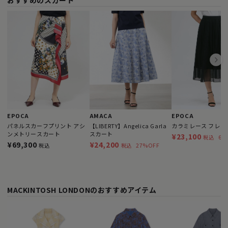
おすすめのスカート
EPOCA
AMACA
EPOCA
パネルスカーフプリント アシ
【LIBERTY】Angelica Garla
カラミレース フレア
ンメトリースカート
スカート
¥23,100
67
税込
¥69,300
¥24,200
27%OFF
税込
税込
MACKINTOSH LONDONのおすすめアイテム