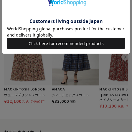
このアイテムを見た人はこんなアイテムも見ています
MACKINTOSH LONDON
MACKINTOSH LO
AMACA
ウェーブプリントスカート
【BIBURY FLOWE
シアーチェックスカート
バイブリースカート
¥12,100
¥33,000
74%OFF
税込
税込
¥13,200
72
税込