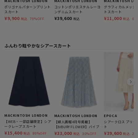
MACKINTOSH LONDON
MACKINTOSH LO
MACKINTOSH LONDON
ポリゴナルパターンプリント
グラフィカルメッシ
コットンポリエステルレーヨ
スカート
トスカート
ンデニムスカート
¥9,900
¥11,000
¥39,600
79%OFF
80
税込
税込
税込
ふんわり軽やかなシアースカート
MACKINTOSH LONDON
MACKINTOSH LONDON
EPOCA
【WEB・一部店舗限定】シア
【婦人画報4月号掲載】
シアークロス プリー
ークレープスカート
【BIBURY FLOWER】バイブリ
ト
ーオーガンジースカート
¥15,400
¥33,000
¥39,600
80%OFF
30%OFF
28
税込
税込
税込