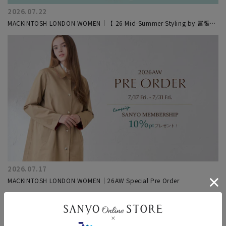
2026.07.22
MACKINTOSH LONDON WOMEN｜【 26 Mid-Summer Styling by 富張愛
#3】上品リラックスが叶う、サマートラベルスタイル３選
2026.07.17
MACKINTOSH LONDON WOMEN｜26AW Special Pre Order
もっと見る