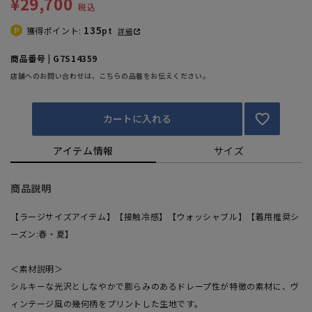
¥29,700
税込
135
獲得ポイント:
pt
詳細
商品番号 | G7S14359
店舗へのお問い合わせは、こちらの品番をお伝えください。
カートに入れる
アイテム情報
サイズ
商品説明
【ラージサイズアイテム】【接触冷感】【ウォッシャブル】【着用推奨シ
ーズン:春・夏】
＜素材説明＞
シルキーな光沢としなやかで膨らみのあるドレープ性が特徴の素材に、ヴ
ィンテージ風の幾何柄をプリントした生地です。