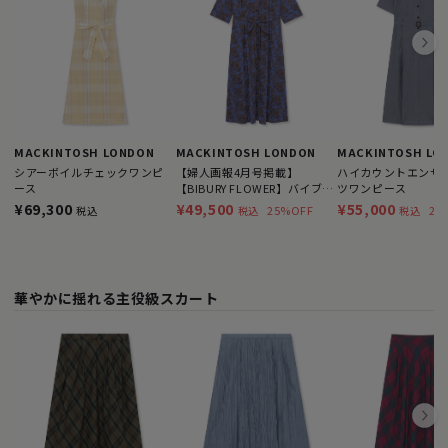
MACKINTOSH LONDON
MACKINTOSH LONDON
MACKINTOSH LO
シアーボイルチェックワンピ
【婦人画報4月号掲載】
ハイカウントエンザ
ース
【BIBURY FLOWER】バイブリ
ツワンピース
ーフラワースムースワンピー
¥69,300
¥49,500
¥55,000
25%OFF
21
税込
税込
税込
ス
華やかに揺れる主役級スカート