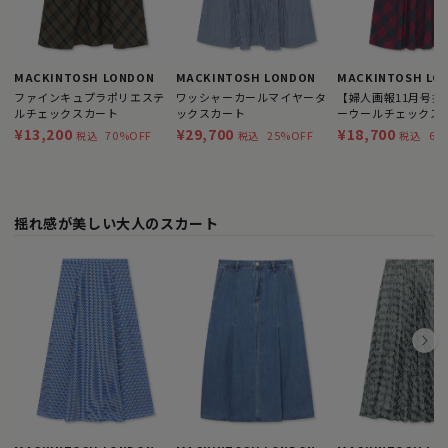
MACKINTOSH LONDON
MACKINTOSH LO
MACKINTOSH LONDON
ファインキュプラポリエステ
【婦人画報11月号掲
ワッシャーカールマイヤータ
ルチェックスカート
ーウールチェックス
ックスカート
¥13,200
¥18,700
¥29,700
70%OFF
62
25%OFF
税込
税込
税込
揺れ感が美しい大人のスカート